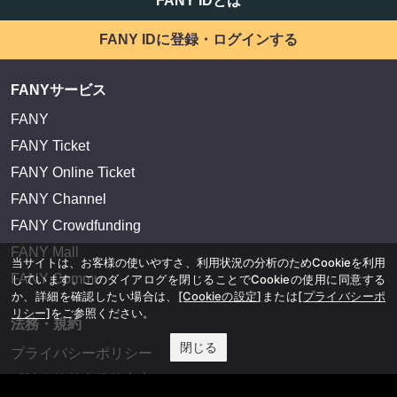
FANY IDとは
FANY IDに登録・ログインする
FANYサービス
FANY
FANY Ticket
FANY Online Ticket
FANY Channel
FANY Crowdfunding
FANY Mall
当サイトは、お客様の使いやすさ、利用状況の分析のためCookieを利用
FANY Commu
しています。このダイアログを閉じることでCookieの使用に同意する
か、詳細を確認したい場合は、
[Cookieの設定]
または
[プライバシーポ
リシー]
をご参照ください。
法務・規約
閉じる
プライバシーポリシー
反社会的勢力排除宣言