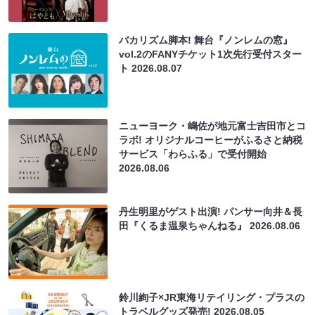
バカリズム脚本! 舞台『ノンレムの窓』
vol.2のFANYチケット1次先行受付スター
ト
2026.08.07
ニューヨーク・嶋佐が地元富士吉田市とコ
ラボ! オリジナルコーヒーがふるさと納税
サービス「わらふる」で受付開始
2026.08.06
丹生明里がゲスト出演! パンサー向井＆長
田『くるま温泉ちゃんねる』
2026.08.06
鈴川絢子×JR東海リテイリング・プラスの
トラベルグッズ発売!
2026.08.05