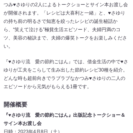
つみ♥さゆりの2人によるトークショーとサイン本お渡し会
が開催されます。「レシピは大喜利と一緒」と、♥さゆり
の持ち前の明るさで知恵を絞ったレシピの誕生秘話か
ら、“笑えて泣ける”極貧生活エピソード、夫婦円満のコ
ツ、美容の秘訣まで、夫婦の爆笑トークをお楽しみくださ
い。
『♥さゆり流 愛の節約ごはん』では、借金生活の中で♥さ
ゆりが工夫をこらして生み出した節約レシピ30種を紹介。
どんな時も超前向きでラブラブなかつみ♥さゆりの二人の
エピソードから元気がもらえる1冊です。
開催概要
『♥さゆり流 愛の節約ごはん』出版記念トークショー＆
サイン本お渡し会
日時：2023年4月8日（土）