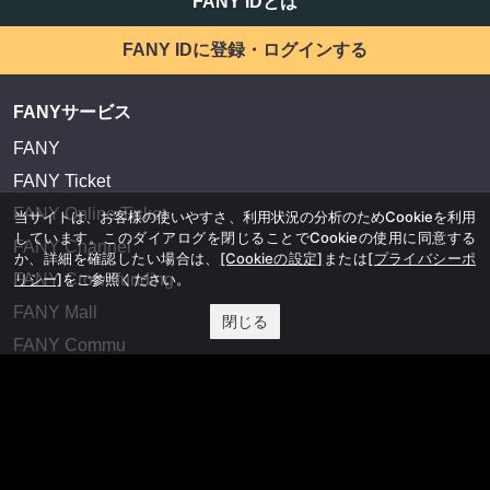
FANY IDとは
FANY IDに登録・ログインする
FANYサービス
FANY
FANY Ticket
FANY Online Ticket
当サイトは、お客様の使いやすさ、利用状況の分析のためCookieを利用
しています。このダイアログを閉じることでCookieの使用に同意する
FANY Channel
か、詳細を確認したい場合は、
[Cookieの設定]
または
[プライバシーポ
FANY Crowdfunding
リシー]
をご参照ください。
FANY Mall
閉じる
FANY Commu
法務・規約
プライバシーポリシー
反社会的勢力排除宣言