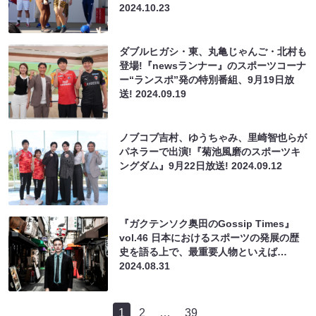
2024.10.23
ダブルヒガシ・東、丸亀じゃんご・北村も
登場!『newsランナー』のスポーツコーナ
ー“ランスポ”発の特別番組、9月19日放
送!
2024.09.19
ノブコブ吉村、ゆうちゃみ、里崎智也らが
パネラーで出演!『菊池風磨のスポーツキ
ングダム』9月22日放送!
2024.09.12
『ガクテンソク奥田のGossip Times』
vol.46 日本におけるスポーツの発展の歴
史を語る上で、最重要人物といえば…
2024.08.31
1
2
…
39