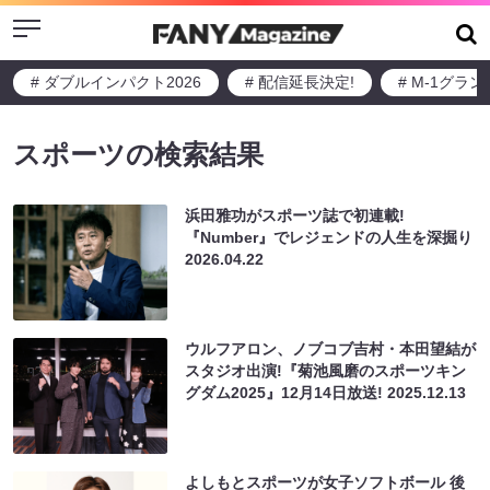
Menu
# ダブルインパクト2026
# 配信延長決定!
# M-1グラ
スポーツの検索結果
浜田雅功がスポーツ誌で初連載!
『Number』でレジェンドの人生を深掘り
2026.04.22
ウルフアロン、ノブコブ吉村・本田望結が
スタジオ出演!『菊池風磨のスポーツキン
グダム2025』12月14日放送!
2025.12.13
よしもとスポーツが女子ソフトボール 後