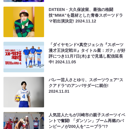
DXTEEN・⼤久保波留、最強の格闘
技“MMA”を題材とした⻘春スポーツドラ
マ初出演決定!
2024.11.12
「ダイヤモンド×真空ジェシカ『スポーツ
漫才王決定戦Ⅲ』タイトル案：ガク」が好
評につき11月7日(木)まで見逃し配信延長
中!
2024.11.05
バレー芸人さとゆり、スポーツウェア“ス
クアドラ”のアンバサダーに就任!
2024.11.01
人気芸人たちが川崎市の親子スポーツイベ
ントで奮闘! 「ダンソン」ブーム再燃のバ
ンビーノが200人を“ニーブラ”!?