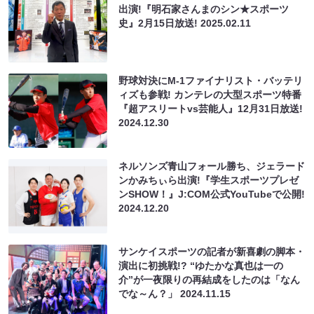
出演!『明石家さんまのシン★スポーツ
史』2月15日放送!
2025.02.11
野球対決にM-1ファイナリスト・バッテリ
ィズも参戦! カンテレの大型スポーツ特番
『超アスリートvs芸能人』12月31日放送!
2024.12.30
ネルソンズ青山フォール勝ち、ジェラード
ンかみちぃら出演!『学生スポーツプレゼ
ンSHOW！』J:COM公式YouTubeで公開!
2024.12.20
サンケイスポーツの記者が新喜劇の脚本・
演出に初挑戦!? “ゆたかな真也は一の
介”が一夜限りの再結成をしたのは「なん
でな～ん？」
2024.11.15