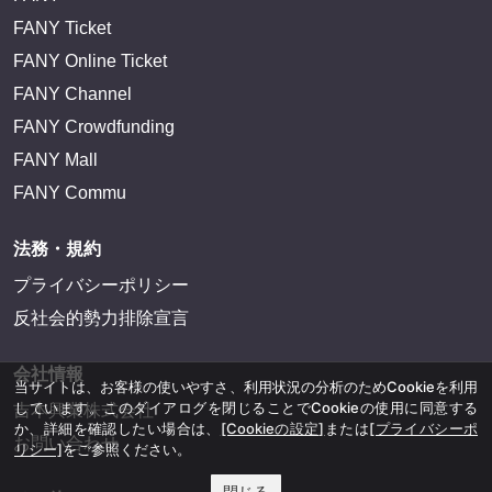
FANY Ticket
FANY Online Ticket
FANY Channel
FANY Crowdfunding
FANY Mall
FANY Commu
法務・規約
プライバシーポリシー
反社会的勢力排除宣言
会社情報
当サイトは、お客様の使いやすさ、利用状況の分析のためCookieを利用
しています。このダイアログを閉じることでCookieの使用に同意する
吉本興業株式会社
か、詳細を確認したい場合は、
[Cookieの設定]
または
[プライバシーポ
お問い合わせ
リシー]
をご参照ください。
閉じる