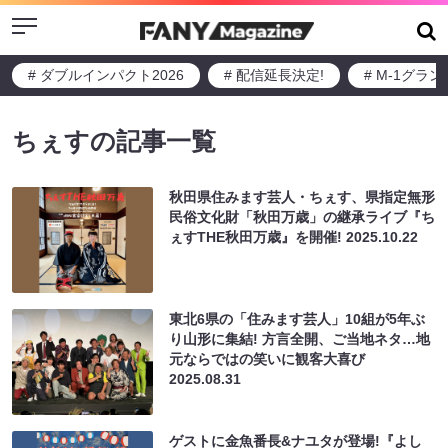
Menu
# ダブルインパクト2026
# 配信延長決定!
# M-1グラ
ちぇすの記事一覧
秋田県住みます芸人・ちぇす、県指定無形
民俗文化財「秋田万歳」の継承ライブ『ち
ぇすTHE秋田万歳』を開催!
2025.10.22
東北6県の「住みます芸人」10組が5年ぶ
り山形に集結! 方言全開、ご当地ネタ…地
元ならではの笑いに観客大喜び
2025.08.31
ゲストに金魚番長&ナユタが登場!『よし