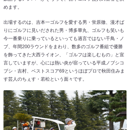
めます。
出場するのは、吉本一ゴルフを愛する男・蛍原徹、漫才ば
りにゴルフに見いだされた男・博多華丸、ゴルフも笑いも
今一番乗りに乗っているといっても過言ではない千鳥・ノ
ブ、年間200ラウンドをまわり、数多のゴルフ番組で優勝
を飾ってきた大西ライオン、「ゴルフは楽しむもの」と宣
言していますが、心には熱い炎が宿っている平成ノブシコ
ブシ・吉村、ベストスコア69というほぼプロで秋田住みま
す芸人のちぇす・若松という面々です。