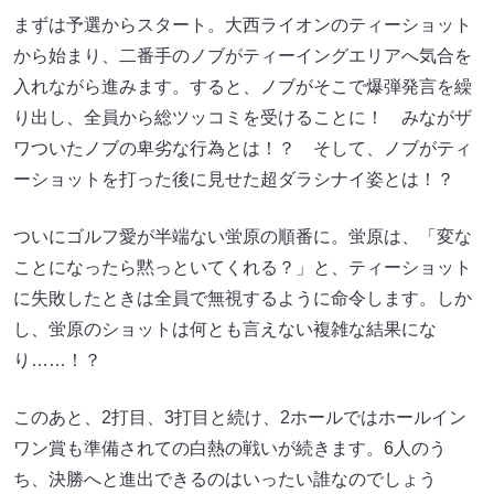
まずは予選からスタート。大西ライオンのティーショット
から始まり、二番手のノブがティーイングエリアへ気合を
入れながら進みます。すると、ノブがそこで爆弾発言を繰
り出し、全員から総ツッコミを受けることに！ みながザ
ワついたノブの卑劣な行為とは！？ そして、ノブがティ
ーショットを打った後に見せた超ダラシナイ姿とは！？
ついにゴルフ愛が半端ない蛍原の順番に。蛍原は、「変な
ことになったら黙っといてくれる？」と、ティーショット
に失敗したときは全員で無視するように命令します。しか
し、蛍原のショットは何とも言えない複雑な結果にな
り……！？
このあと、2打目、3打目と続け、2ホールではホールイン
ワン賞も準備されての白熱の戦いが続きます。6人のう
ち、決勝へと進出できるのはいったい誰なのでしょう