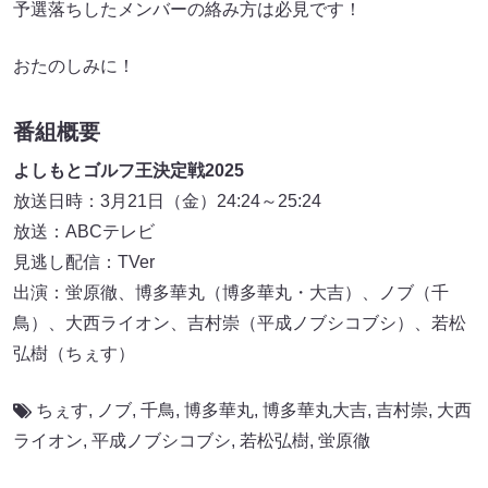
予選落ちしたメンバーの絡み方は必見です！
おたのしみに！
番組概要
よしもとゴルフ王決定戦2025
放送日時：3月21日（金）24:24～25:24
放送：ABCテレビ
見逃し配信：TVer
出演：蛍原徹、博多華丸（博多華丸・大吉）、ノブ（千
鳥）、大西ライオン、吉村崇（平成ノブシコブシ）、若松
弘樹（ちぇす）
ちぇす
,
ノブ
,
千鳥
,
博多華丸
,
博多華丸大吉
,
吉村崇
,
大西
ライオン
,
平成ノブシコブシ
,
若松弘樹
,
蛍原徹