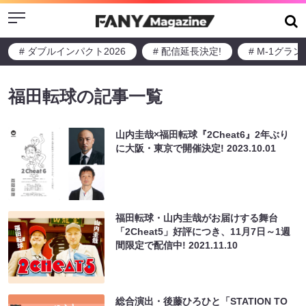
Menu
# ダブルインパクト2026
# 配信延長決定!
# M-1グラ
福田転球の記事一覧
山内圭哉×福田転球『2Cheat6』2年ぶり
に大阪・東京で開催決定!
2023.10.01
福田転球・山内圭哉がお届けする舞台
「2Cheat5」好評につき、11月7日～1週
間限定で配信中!
2021.11.10
総合演出・後藤ひろひと「STATION TO