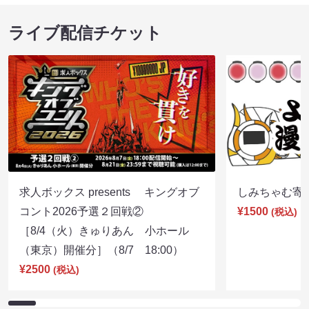
ライブ配信チケット
求人ボックス presents キングオブ
しみちゃむ寄席（
コント2026予選２回戦②
¥1500
(税込)
［8/4（火）きゅりあん 小ホール
（東京）開催分］（8/7 18:00）
¥2500
(税込)