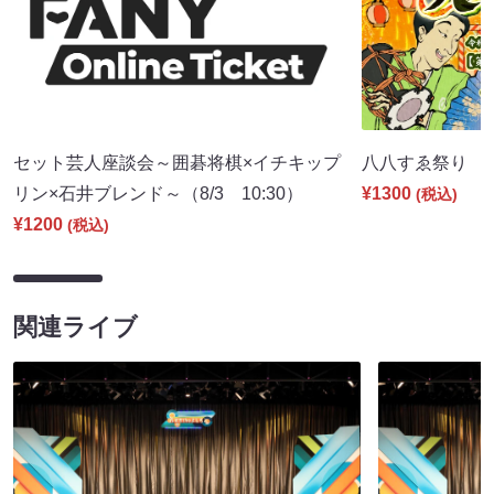
セット芸人座談会～囲碁将棋×イチキップ
八八すゑ祭り 寄席
リン×石井ブレンド～（8/3 10:30）
¥1300
(税込)
¥1200
(税込)
関連ライブ