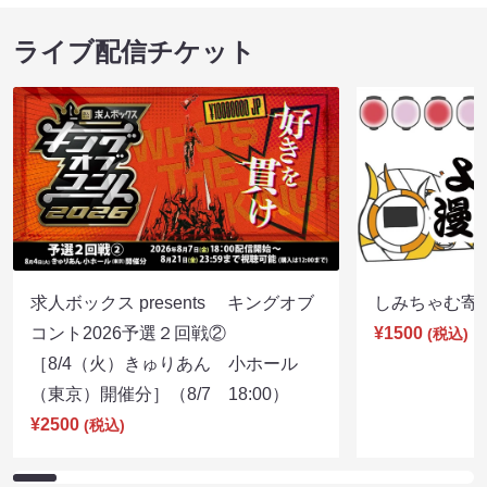
ライブ配信チケット
求人ボックス presents キングオブ
しみちゃむ寄席（
コント2026予選２回戦②
¥1500
(税込)
［8/4（火）きゅりあん 小ホール
（東京）開催分］（8/7 18:00）
¥2500
(税込)