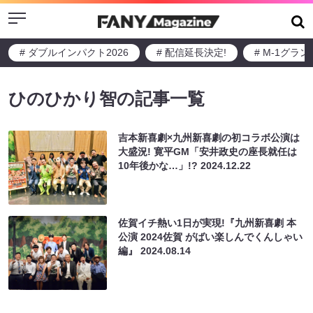
Menu
# ダブルインパクト2026
# 配信延長決定!
# M-1グラ
ひのひかり智の記事一覧
吉本新喜劇×九州新喜劇の初コラボ公演は
大盛況! 寛平GM「安井政史の座長就任は
10年後かな…」!?
2024.12.22
佐賀イチ熱い1日が実現!『九州新喜劇 本
公演 2024佐賀 がばい楽しんでくんしゃい
編』
2024.08.14