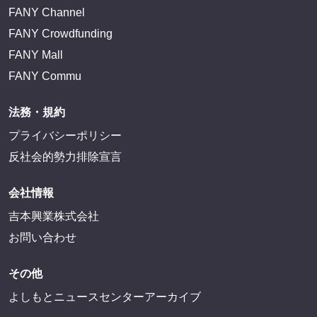
FANY IDとは
FANY IDに登録・ログインする
FANYサービス
FANY
FANY Ticket
FANY Online Ticket
FANY Channel
FANY Crowdfunding
FANY Mall
FANY Commu