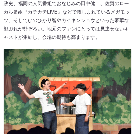
政史、福岡の人気番組でおなじみの田中健二、佐賀のロー
カル番組『カチカチLIVE』などで親しまれているメガモッ
ツ、そしてひのひかり智やカイキンショウといった豪華な
顔ぶれが勢ぞろい。地元のファンにとっては見逃せないキ
ャストが集結し、会場の期待も高まります。