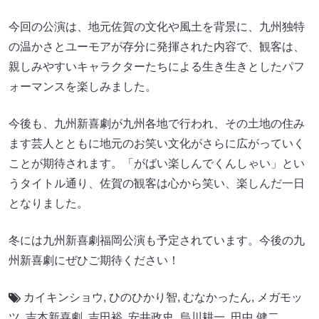
今回の公演は、地元佐賀の文化や風土を背景に、九州独特
の温かさとユーモアが存分に発揮された内容で、観客は、
親しみやすいキャラクターたちによる生き生きとしたパフ
ォーマンスを楽しみました。
今後も、九州新喜劇が九州各地で行われ、その土地の住み
ます芸人とともに地元のお笑い文化がさらに広がっていく
ことが期待されます。「がばい楽しんでくんしゃい」とい
うタイトル通り、佐賀の観客は心から笑い、楽しんだ一日
となりました。
冬には九州新喜劇福岡公演も予定されています。今後の九
州新喜劇にぜひご期待ください！
カイキンショウ
,
ひのひかり智
,
むなかったん
,
メガモッ
ツ
,
吉本新喜劇
,
吉田裕
,
安井政史
,
烏川耕一
,
田中 健二