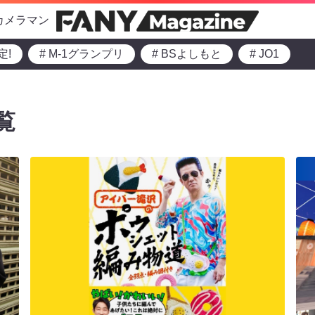
カメラマン
定!
# M-1グランプリ
# BSよしもと
# JO1
覧