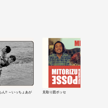
ちん!! ～いっちょあが
見取り図ポッセ