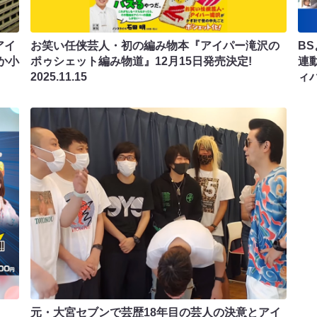
アイ
お笑い任侠芸人・初の編み物本『アイパー滝沢の
B
か小
ポゥシェット編み物道』12月15日発売決定!
連
2025.11.15
ィバ
元・大宮セブンで芸歴18年目の芸人の決意とアイ