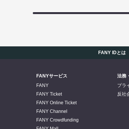
FANY IDとは
FANYサービス
法務
FANY
プラ
FANY Ticket
反社
FANY Online Ticket
FANY Channel
FANY Crowdfunding
FANY Mall