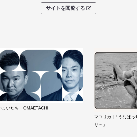
サイトを閲覧する
かまいたち OMAETACHI
マユリカ |「うなぱっ
り～」