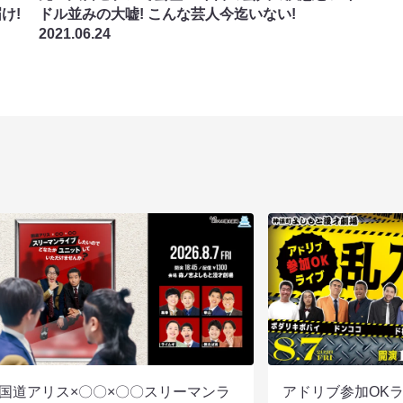
け!
ドル並みの大嘘! こんな芸人今迄いない!
2021.06.24
国道アリス×〇〇×〇〇スリーマンラ
アドリブ参加OK