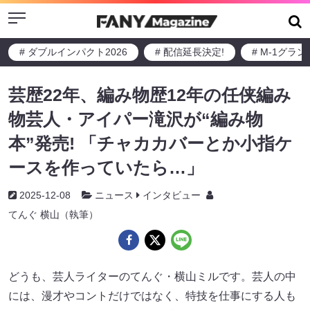
Menu
# ダブルインパクト2026
# 配信延長決定!
# M-1グラ
芸歴22年、編み物歴12年の任侠編み
物芸人・アイパー滝沢が“編み物
本”発売! 「チャカカバーとか小指ケ
ースを作っていたら…」
2025-12-08
ニュース
インタビュー
てんぐ 横山（執筆）
どうも、芸人ライターのてんぐ・横山ミルです。芸人の中
には、漫才やコントだけではなく、特技を仕事にする人も