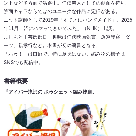
ントなど多方面で活躍中。任侠芸人としての側面を持ち、
強面キャラならではのユニークな作品に定評がある。
ニット講師として2019年「すてきにハンドメイド」、2025
年11月「沼にハマってきいてみた」（NHK）出演。
よしもと手芸部部長。趣味は任侠映画鑑賞、魚道観察、ダ
ーツ、親孝行など。本書が初の著書となる。
「ホゥ！」は口癖で、特に意味はない。編み物の様子は
SNSでも配信中。
書籍概要
『アイパー滝沢の ポゥシェット編み物道』