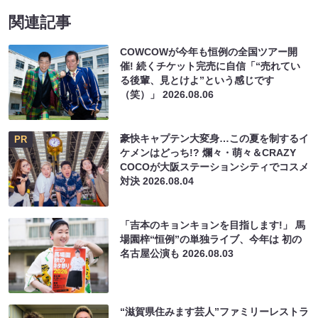
関連記事
COWCOWが今年も恒例の全国ツアー開
催! 続くチケット完売に自信「“売れてい
る後輩、見とけよ”という感じです
（笑）」
2026.08.06
豪快キャプテン大変身…この夏を制するイ
PR
ケメンはどっち!? 爛々・萌々＆CRAZY
COCOが大阪ステーションシティでコスメ
対決
2026.08.04
「吉本のキョンキョンを目指します!」 馬
場園梓“恒例”の単独ライブ、今年は 初の
名古屋公演も
2026.08.03
“滋賀県住みます芸人”ファミリーレストラ