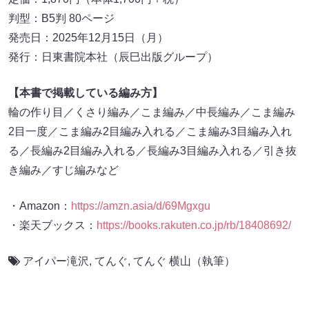
判型：B5判 80ページ
発売日：2025年12月15日（月）
発行：日東書院本社（辰巳出版グループ）
【本書で掲載している編み方】
輪の作り目／くさり編み／こま編み／中長編み／こま編み
2目一度／こま編み2目編み入れる／こま編み3目編み入れ
る／長編み2目編み入れる／長編み3目編み入れる／引き抜
き編み／すじ編みなど
・Amazon：
https://amzn.asia/d/69Mgxgu
・楽天ブックス：
https://books.rakuten.co.jp/rb/18408692/
アイパー滝沢
,
てんぐ
,
てんぐ 横山（執筆）