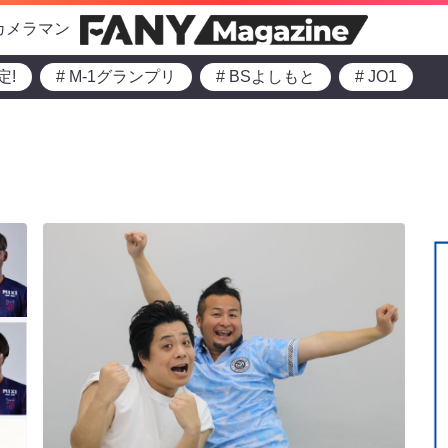
カメラマン
定!
# M-1グランプリ
# BSよしもと
# JO1