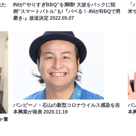
生た
INIが“やりすぎBBQ”を満喫! 大波をバックに恒
「
例“スマートバトル”も!『バベる！-INIがBBQで男
米
磨き-』放送決定
2022.05.07
バンビーノ・石山の新型コロナウイルス感染を吉
バ
本興業が発表
2020.11.19
本
ャ奮
」