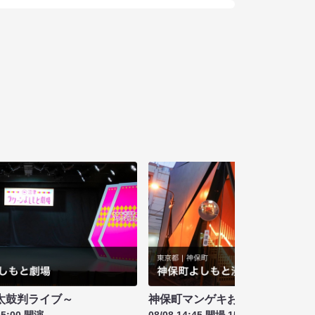
太鼓判ライブ～
神保町マンゲキお笑いライブ お盆