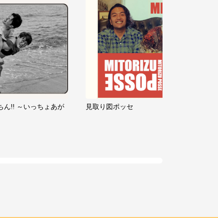
ちん!! ～いっちょあが
見取り図ポッセ