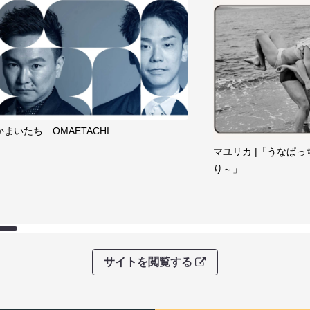
かまいたち OMAETACHI
マユリカ |「うなぱっ
り～」
サイトを閲覧する