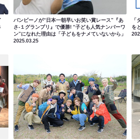
イ
バンビーノが“日本一朝早いお笑い賞レース”『あ
「
6
さ-１グランプリ』で優勝! “子ども人気ナンバーワ
を
ン”になれた理由は「子どもをナメていないから」
202
2025.03.25