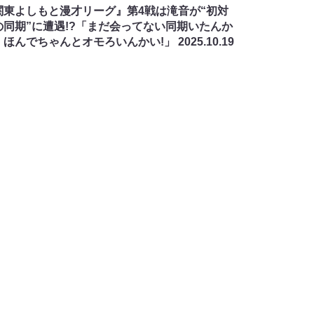
関東よしもと漫才リーグ』第4戦は滝音が“初対
の同期”に遭遇!?「まだ会ってない同期いたんか
。ほんでちゃんとオモろいんかい!」
2025.10.19