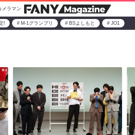
カメラマン
定!
# M-1グランプリ
# BSよしもと
# JO1