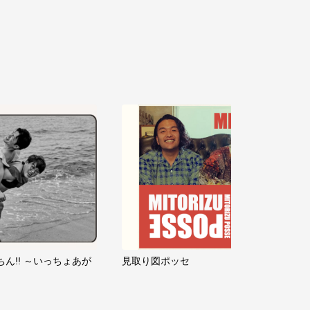
ちん!! ～いっちょあが
見取り図ポッセ