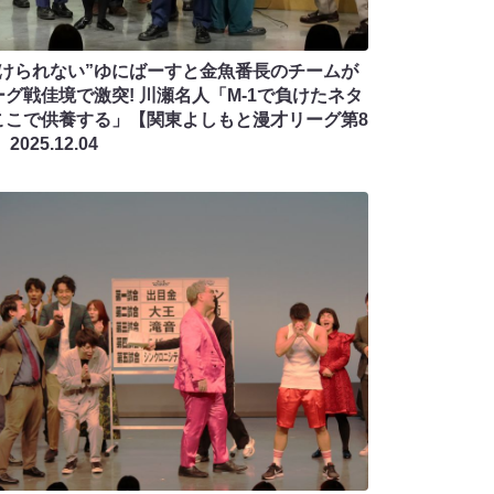
負けられない”ゆにばーすと金魚番長のチームが
ーグ戦佳境で激突! 川瀬名人「M-1で負けたネタ
ここで供養する」【関東よしもと漫才リーグ第8
】
2025.12.04