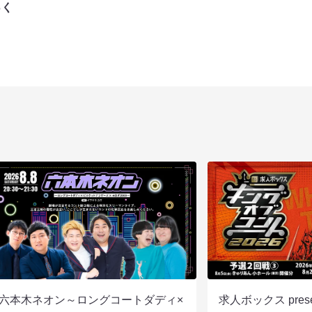
っく
六本木ネオン～ロングコートダディ×
求人ボックス pre