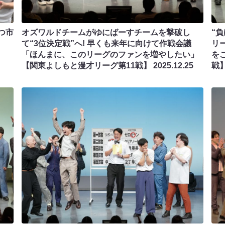
つ市
オズワルドチームがゆにばーすチームを撃破し
“
て“3位決定戦”へ! 早くも来年に向けて作戦会議
リ
「ほんまに、このリーグのファンを増やしたい」
を
【関東よしもと漫才リーグ第11戦】
2025.12.25
戦