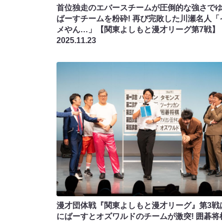
首位独走のエバースチームが圧倒的な強さで
ばーすチームを粉砕! 再び完敗した川瀬名人「
メやん…」【関東よしもと漫才リーグ第7戦】
2025.11.23
漫才団体戦『関東よしもと漫才リーグ』第3戦
にばーすとオズワルドのチームが激突! 囲碁将