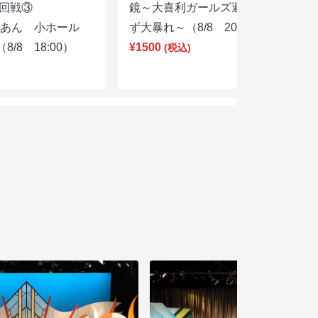
選２回戦③
鏡～大喜利ガールズ避暑地を目指さ
りあん 小ホール
ず大暴れ～（8/8 20:45）
/8 18:00）
¥1500
(税込)