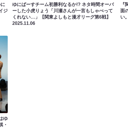
ゆに
ゆにばーすチーム初勝利なるか!? ネタ時間オーバ
『
イジ
ーした小虎りょう「川瀬さんが一言もしゃべって
面
くれない…」【関東よしもと漫才リーグ第6戦】
い
2025.11.06
はゆ
棋・