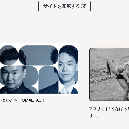
サイトを閲覧する
かまいたち OMAETACHI
マユリカ |「うなぱっ
り～」