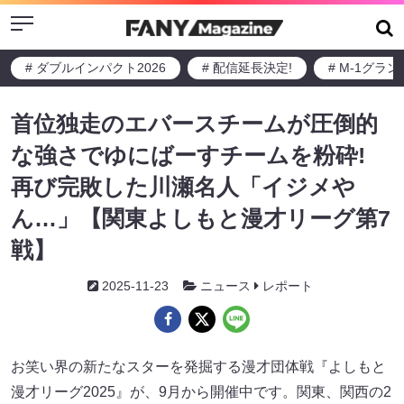
Menu
# ダブルインパクト2026
# 配信延長決定!
# M-1グラ
首位独走のエバースチームが圧倒的
な強さでゆにばーすチームを粉砕!
再び完敗した川瀬名人「イジメや
ん…」【関東よしもと漫才リーグ第7
戦】
2025-11-23
ニュース
レポート
お笑い界の新たなスターを発掘する漫才団体戦『よしもと
漫才リーグ2025』が、9月から開催中です。関東、関西の2