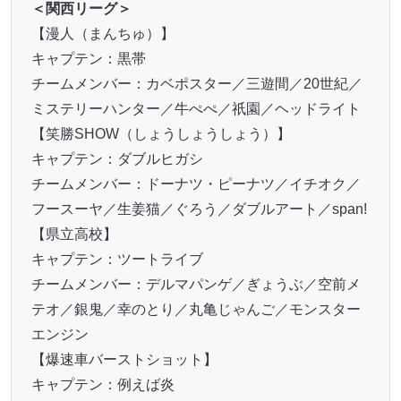
＜関西リーグ＞
【漫人（まんちゅ）】
キャプテン：黒帯
チームメンバー：カベポスター／三遊間／20世紀／
ミステリーハンター／牛ぺぺ／祇園／ヘッドライト
【笑勝SHOW（しょうしょうしょう）】
キャプテン：ダブルヒガシ
チームメンバー：ドーナツ・ピーナツ／イチオク／
フースーヤ／生姜猫／ぐろう／ダブルアート／span!
【県立高校】
キャプテン：ツートライブ
チームメンバー：デルマパンゲ／ぎょうぶ／空前メ
テオ／銀⿁／幸のとり／丸亀じゃんご／モンスター
エンジン
【爆速車バーストショット】
キャプテン：例えば炎