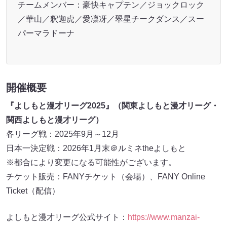
チームメンバー：豪快キャプテン／ジョックロック
／華山／釈迦虎／愛凜冴／翠星チークダンス／スー
パーマラドーナ
開催概要
『よしもと漫才リーグ2025』（関東よしもと漫才リーグ・
関西よしもと漫才リーグ）
各リーグ戦：2025年9月～12月
日本一決定戦：2026年1月末＠ルミネtheよしもと
※都合により変更になる可能性がございます。
チケット販売：FANYチケット（会場）、FANY Online
Ticket（配信）
よしもと漫才リーグ公式サイト：
https://www.manzai-