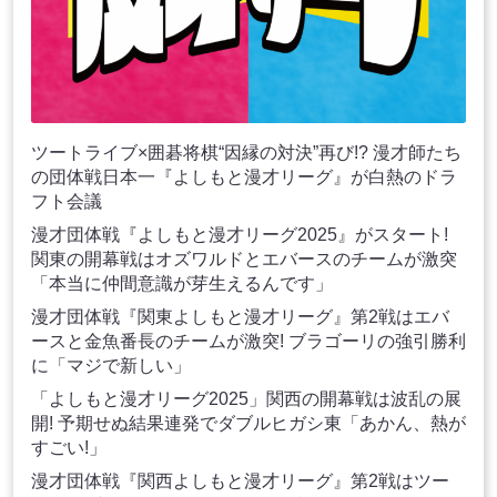
ツートライブ×囲碁将棋“因縁の対決”再び!? 漫才師たち
の団体戦日本一『よしもと漫才リーグ』が白熱のドラ
フト会議
漫才団体戦『よしもと漫才リーグ2025』がスタート!
関東の開幕戦はオズワルドとエバースのチームが激突
「本当に仲間意識が芽生えるんです」
漫才団体戦『関東よしもと漫才リーグ』第2戦はエバ
ースと金魚番長のチームが激突! ブラゴーリの強引勝利
に「マジで新しい」
「よしもと漫才リーグ2025」関西の開幕戦は波乱の展
開! 予期せぬ結果連発でダブルヒガシ東「あかん、熱が
すごい!」
漫才団体戦『関西よしもと漫才リーグ』第2戦はツー