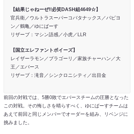
【結果じゃねーぜ!!必笑DASH組4649☆】
官兵衛／ウルトラスーパーコバタナックス／パピヨ
ン／鶴亀／ゆにばーす
リザーブ：マシン語感／小虎／LLR
【国立エレファントボイーズ】
レイザーラモン／ブラゴーリ／家族チャーハン／大
王／エバース
リザーブ：滝音／シンクロニシティ／出目金
前回の対戦では、5勝0敗でエバースチームの圧勝となった
この対戦。その悔しさを晴らすべく、ゆにばーすチームは
あえて前回と同じメンバーでオーダーを組み、リベンジに
挑みました。