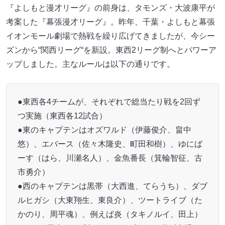
『よしもと漫才リーグ』の前身は、タモンズ・大波康平が
考案した『幕張漫才リーグ』。昨年、千葉・よしもと幕張
イオンモール劇場で熱戦を繰り広げてきましたが、今シー
ズンから“関西リーグ“を新設。東西2リーグ制へとパワーア
ップしました。主なルールは以下の通りです。
●東西各4チームが、それぞれで総当たり戦を2回ず
つ実施（東西各12試合）
●東のキャプテンはオズワルド（伊藤俊介、畠中
悠）、エバース（佐々木隆史、町田和樹）、ゆにば
ーす（はら、川瀬名人）、金魚番長（箕輪智征、古
市勇介）
●西のキャプテンは黒帯（大西進、てらうち）、ダブ
ルヒガシ（大東翔生、東良介）、ツートライブ（た
かのり、周平魂）、例えば炎（タキノルイ、田上）