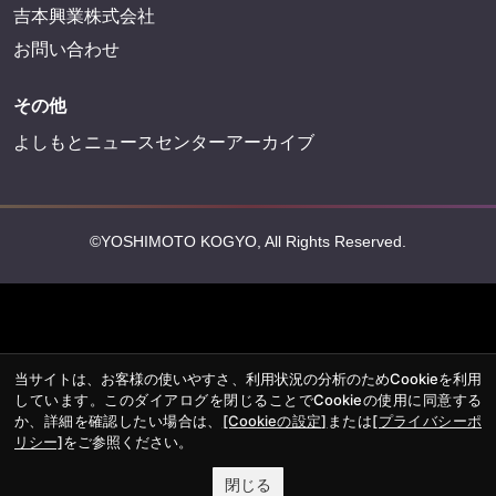
FANY Mall
FANY Commu
法務・規約
プライバシーポリシー
反社会的勢力排除宣言
会社情報
吉本興業株式会社
お問い合わせ
その他
当サイトは、お客様の使いやすさ、利用状況の分析のためCookieを利用
よしもとニュースセンターアーカイブ
しています。このダイアログを閉じることでCookieの使用に同意する
か、詳細を確認したい場合は、
[Cookieの設定]
または
[プライバシーポ
リシー]
をご参照ください。
閉じる
©YOSHIMOTO KOGYO, All Rights Reserved.