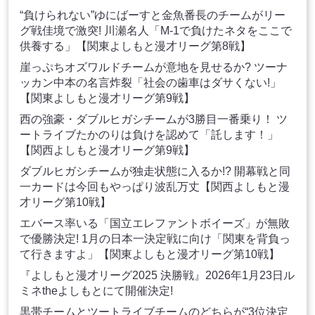
“負けられない”ゆにばーすと金魚番長のチームがリー
グ戦佳境で激突! 川瀬名人「M-1で負けたネタをここで
供養する」【関東よしもと漫才リーグ第8戦】
崖っぷちオズワルドチームが意地を見せるか? ツーナ
ッカン中本の名言炸裂「社会の歯車はダサくない!」
【関東よしもと漫才リーグ第9戦】
西の強豪・ダブルヒガシチームが3勝目一番乗り！ ツ
ートライブたかのりは負けを認めて「託します！」
【関西よしもと漫才リーグ第9戦】
ダブルヒガシチームが独走状態に入るか!? 開幕戦と同
一カードは今回もやっぱり波乱万丈【関西よしもと漫
才リーグ第10戦】
エバース率いる「国立エレファントボイーズ」が無敗
で優勝決定! 1月の日本一決定戦に向け「関東を背負っ
て行きますよ」【関東よしもと漫才リーグ第10戦】
『よしもと漫才リーグ2025 決勝戦』2026年1月23日ル
ミネtheよしもとにて開催決定!
黒帯チームとツートライブチームのどちらが“3位決定