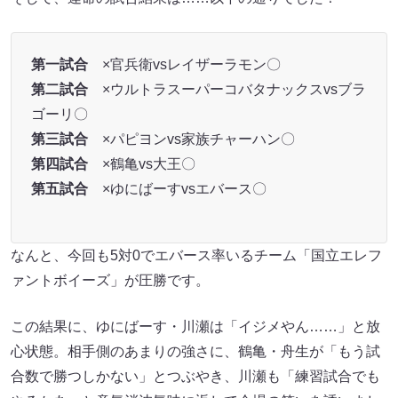
第一試合
×官兵衛vsレイザーラモン〇
第二試合
×ウルトラスーパーコバタナックスvsブラ
ゴーリ〇
第三試合
×パピヨンvs家族チャーハン〇
第四試合
×鶴亀vs大王〇
第五試合
×ゆにばーすvsエバース〇
なんと、今回も5対0でエバース率いるチーム「国立エレフ
ァントボイーズ」が圧勝です。
この結果に、ゆにばーす・川瀬は「イジメやん……」と放
心状態。相手側のあまりの強さに、鶴亀・舟生が「もう試
合数で勝つしかない」とつぶやき、川瀬も「練習試合でも