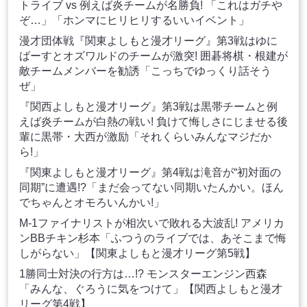
トライブ vs 例えば炎チームが名勝負! 「これはガチや
ぞ…」「ホンマにヒリヒリするいいイベント」
漫才団体戦『関東よしもと漫才リーグ』第3戦はゆに
ばーすとオズワルドのチームが激突! 囲碁将棋・根建が
敵チームメンバーを勧誘「こっちでゆっくり話そう
ぜ」
『関西よしもと漫才リーグ』第3戦は黒帯チームと例
えば炎チームが白熱の戦い! 負けて悔しさにじませる後
輩に黒帯・大西が激励「それくらいみんなマジだか
ら!」
『関東よしもと漫才リーグ』第4戦は滝音が“初対面の
同期”に遭遇!?「まだ会ってない同期いたんかい。ほん
でちゃんとオモろいんかい!」
M-1ファイナリストが相次いで敗れる大波乱! アメリカ
ンBBチキン杉本「ふつうのライブでは、あそこまで悔
しがらない」【関東よしもと漫才リーグ第5戦】
1勝同士対決の行方は…!? モンスターエンジン西森
「みんな、ぐろうに気をつけて」【関西よしもと漫才
リーグ第4戦】