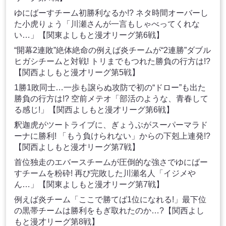
ゆにばーすチーム初勝利なるか!? ネタ時間オーバーし
た小虎りょう「川瀬さんが一言もしゃべってくれな
い…」【関東よしもと漫才リーグ第6戦】
“開幕2連敗”絶体絶命の例えば炎チームが“2連勝”ダブル
ヒガシチームと対戦! トリまでもつれた勝負の行方は!?
【関西よしもと漫才リーグ第5戦】
1勝1敗同士…一歩も譲らぬ攻防で初の“ドロー”も出た
勝負の行方は!? 空前メテオ「部活のような、青春して
る感じ!」【関西よしもと漫才リーグ第6戦】
釈迦虎がツートライブに、ぎょうぶがスーパーマラド
ーナに勝利! 「もう負けられない」からの下剋上連発!?
【関西よしもと漫才リーグ第7戦】
首位独走のエバースチームが圧倒的な強さでゆにばー
すチームを粉砕! 再び完敗した川瀬名人「イジメや
ん…」【関東よしもと漫才リーグ第7戦】
例えば炎チーム「ここで勝てば1位になれる!」最下位
の黒帯チームは勝利をもぎ取れたのか…?【関西よし
もと漫才リーグ第8戦】