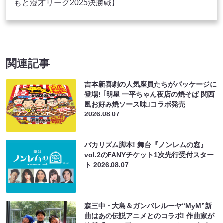
もと漫才リーグ2025決勝戦】
関連記事
吉本新喜劇の人気座員たちがパッケージに
登場! ｢明星 一平ちゃん夜店の焼そば 関西
風お好み焼ソース味｣コラボ発売
2026.08.07
バカリズム脚本! 舞台『ノンレムの窓』
vol.2のFANYチケット1次先行受付スター
ト
2026.08.07
森三中・大島＆ガンバレルーヤ“MyM”新
曲はあの伝説アニメとのコラボ! 作曲家が