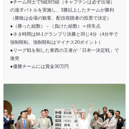
●チーム同士で5組対5組（キャプテンは必ず出場）
の漫才バトルを実施し、3勝以上したチームが勝利
（勝敗は会場の観客、配信視聴者の投票で決定）
●（勝った組数）－（負けた組数）＝得失点
●ネタ時間はM-1グランプリ決勝と同じ4分（4分半で
強制暗転、強制暗転はマイナス20ポイント）
●リーグ戦を制した東西の王者が「日本一決定戦」で
激突
●優勝チームには賞金30万円