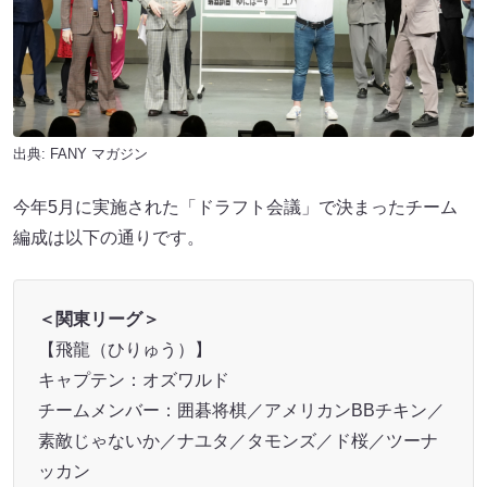
出典:
FANY マガジン
今年5月に実施された「ドラフト会議」で決まったチーム
編成は以下の通りです。
＜関東リーグ＞
【飛龍（ひりゅう）】
キャプテン：オズワルド
チームメンバー：囲碁将棋／アメリカンBBチキン／
素敵じゃないか／ナユタ／タモンズ／ド桜／ツーナ
ッカン