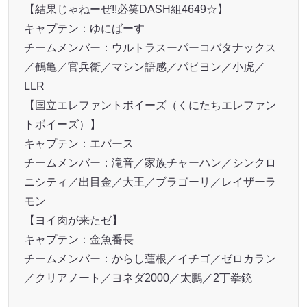
【結果じゃねーぜ!!必笑DASH組4649☆】
キャプテン：ゆにばーす
チームメンバー：ウルトラスーパーコバタナックス
／鶴亀／官兵衛／マシン語感／パピヨン／小虎／
LLR
【国立エレファントボイーズ（くにたちエレファン
トボイーズ）】
キャプテン：エバース
チームメンバー：滝音／家族チャーハン／シンクロ
ニシティ／出目金／大王／ブラゴーリ／レイザーラ
モン
【ヨイ肉が来たゼ】
キャプテン：金魚番⾧
チームメンバー：からし蓮根／イチゴ／ゼロカラン
／クリアノート／ヨネダ2000／太鵬／2丁拳銃