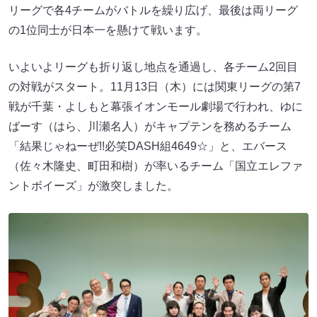
リーグで各4チームがバトルを繰り広げ、最後は両リーグ
の1位同士が日本一を懸けて戦います。
いよいよリーグも折り返し地点を通過し、各チーム2回目
の対戦がスタート。11月13日（木）には関東リーグの第7
戦が千葉・よしもと幕張イオンモール劇場で行われ、ゆに
ばーす（はら、川瀬名人）がキャプテンを務めるチーム
「結果じゃねーぜ!!必笑DASH組4649☆」と、エバース
（佐々木隆史、町田和樹）が率いるチーム「国立エレファ
ントボイーズ」が激突しました。