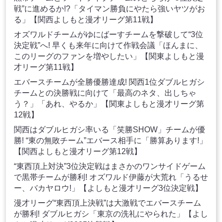
戦”に進めるか!?「タイマン勝負にやたら強いヤツがお
る」【関西よしもと漫才リーグ第11戦】
オズワルドチームがゆにばーすチームを撃破して“3位
決定戦”へ! 早くも来年に向けて作戦会議「ほんまに、
このリーグのファンを増やしたい」【関東よしもと漫
才リーグ第11戦】
エバースチームが全勝優勝達成! 関西1位ダブルヒガシ
チームとの決勝戦に向けて「最高のネタ、出しちゃ
う？」「あれ、やるか」【関東よしもと漫才リーグ第
12戦】
関西はダブルヒガシ率いる「笑勝SHOW」チームが優
勝! “東の無敗チーム”エバース相手に「勝算あります!」
【関西よしもと漫才リーグ第12戦】
“東西頂上対決”3位決定戦はまさかのワンサイドゲーム
で黒帯チームが勝利! オズワルド伊藤が大荒れ「うるせ
ー、バカヤロウ!」【よしもと漫才リーグ3位決定戦】
漫才リーグ“東西頂上決戦”は大激戦でエバースチーム
が勝利! ダブルヒガシ「東京の洗礼にやられた」【よし