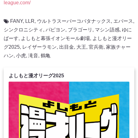
league.com/
FANY
,
LLR
,
ウルトラスーパーコバタナックス
,
エバース
,
シンクロニシティ
,
パピヨン
,
ブラゴーリ
,
マシン語感
,
ゆに
ばーす
,
よしもと幕張イオンモール劇場
,
よしもと漫才リー
グ2025
,
レイザーラモン
,
出目金
,
大王
,
官兵衛
,
家族チャー
ハン
,
小虎
,
滝音
,
鶴亀
よしもと漫才リーグ2025