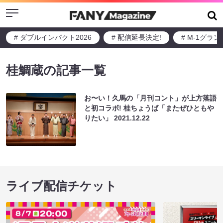
Menu
# ダブルインパクト2026
# 配信延長決定!
# M-1グラ
桂鯛蔵の記事一覧
お〜い！久馬の「月刊コント」が上方落語
と初コラボ! 桂ちょうば「またぜひともや
りたい」
2021.12.22
ライブ配信チケット