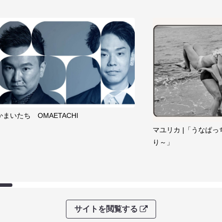
かまいたち OMAETACHI
マユリカ |「うなぱっ
り～」
サイトを閲覧する