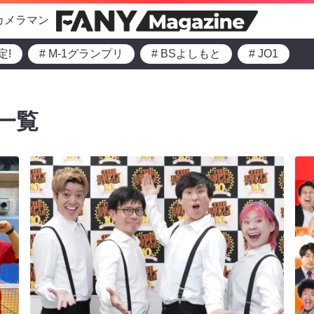
カメラマン
定!
# M-1グランプリ
# BSよしもと
# JO1
一覧