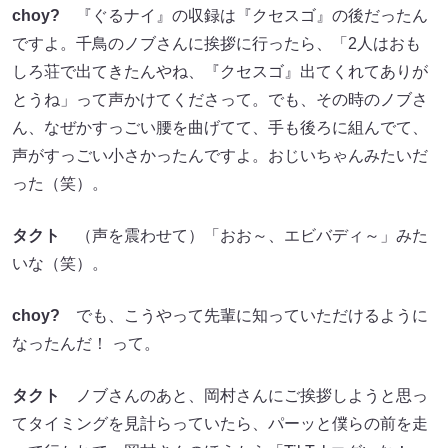
choy?
『ぐるナイ』の収録は『クセスゴ』の後だったん
ですよ。千鳥のノブさんに挨拶に行ったら、「2人はおも
しろ荘で出てきたんやね、『クセスゴ』出てくれてありが
とうね」って声かけてくださって。でも、その時のノブさ
ん、なぜかすっごい腰を曲げてて、手も後ろに組んでて、
声がすっごい小さかったんですよ。おじいちゃんみたいだ
った（笑）。
タクト
（声を震わせて）「おお～、エビバディ～」みた
いな（笑）。
choy?
でも、こうやって先輩に知っていただけるように
なったんだ！ って。
タクト
ノブさんのあと、岡村さんにご挨拶しようと思っ
てタイミングを見計らっていたら、パーッと僕らの前を走