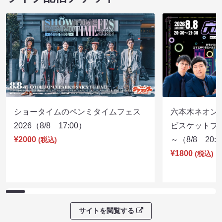
八八すゑ祭り 寄席祭
八八すゑ祭り 
08/08 12:15 開場 12:30 開演
08/08 14:15 開
ライブ配信チケット
ショータイムのペンミタイムフェス
六本木ネオン
2026（8/8 17:00）
ビスケットブラ
¥2000
～（8/8 20:
(税込)