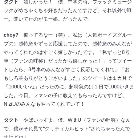
タクト
嬉しかった！ 僕、中学の時、ブラックミュージ
ックがめちゃくちゃ好きだったんですけど、それ以外で唯
一、聞いてたのがモー娘。だったんで。
choy?
偏ってるなー（笑）。私は（人気ボーイズグルー
プの）超特急をずっと応援してたので、超特急のみんなが
やってくれたのはすごく嬉しかったです。「私ずっと8号
車（ファンの呼称）だったから嬉しかった！」ってツイー
トしたら、8号車のみんながすごく反応してくれて。「お
もしろ荘ありがとうございました」のツイートは１カ月で
「1000いいね」だったのに、超特急のは１日で1000いきま
した。今日、ファンの子に教えてもらったんですけど、
NiziUのみんなもやってくれていて！
タクト
やばいっすよ、僕、WithU（ファンの呼称）なん
で。僕がそれ見て“クリティカルヒット”されちゃったんで
すけどね！