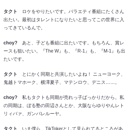
タクト
ロケをやりたいです。バラエティ番組にたくさん
出たい。最初はタレントになりたいと思ってこの世界に入
ってきているんで。
choy?
あと、子ども番組に出たいです。もちろん、賞レ
ースも狙いたい。『The W』も、『R-1』も、『M-1』も出
たいです。
タクト
とにかく同期と共演したいよね！ ニューヨーク、
鬼越トマホーク、横澤夏子、マテンロウ、デニス……。
choy?
私もタクトも同期が売れっ子ばっかりだから。私
の同期は、ぼる塾の田辺さんとか、大阪ならゆりやんレト
リィバァ、ガンバレルーヤ。
タクト
いま僕ら、TikTokerとして見られてるところがあ