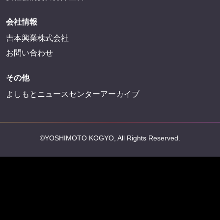
FANY
FANY Ticket
FANY Online Ticket
FANY Channel
FANY Crowdfunding
FANY Mall
FANY Commu
法務・規約
プライバシーポリシー
反社会的勢力排除宣言
会社情報
吉本興業株式会社
お問い合わせ