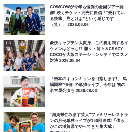
COWCOWが今年も恒例の全国ツアー開
催! 続くチケット完売に自信「“売れてい
る後輩、見とけよ”という感じです
（笑）」
2026.08.06
豪快キャプテン大変身…この夏を制するイ
PR
ケメンはどっち!? 爛々・萌々＆CRAZY
COCOが大阪ステーションシティでコスメ
対決
2026.08.04
「吉本のキョンキョンを目指します!」 馬
場園梓“恒例”の単独ライブ、今年は 初の
名古屋公演も
2026.08.03
“滋賀県住みます芸人”ファミリーレストラ
ンの月例単独ライブが150回達成!「僕ら
がこの滋賀県でやってきた集大成」