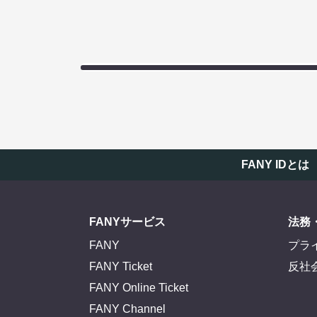
FANY IDとは
FANYサービス
法務
FANY
プラ
FANY Ticket
反社
FANY Online Ticket
FANY Channel