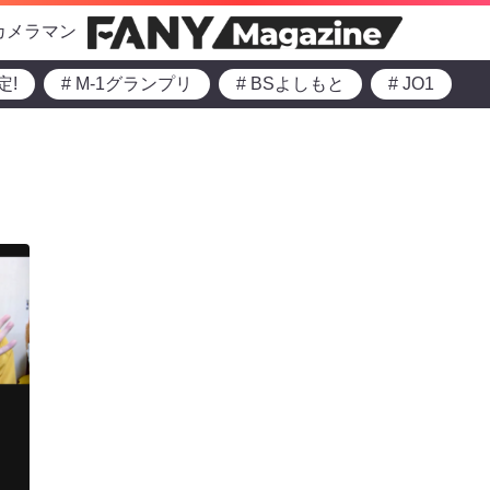
カメラマン
定!
# M-1グランプリ
# BSよしもと
# JO1