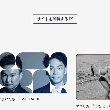
サイトを閲覧する
かまいたち OMAETACHI
マユリカ |「うなぱっ