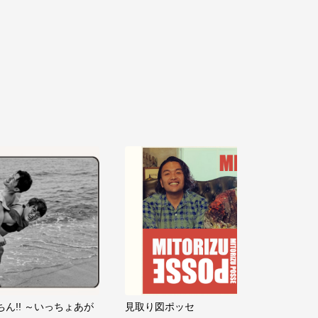
ちん!! ～いっちょあが
見取り図ポッセ