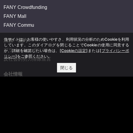
FANY Crowdfunding
FANY Mall
FANY Commu
当サイトは、お客様の使いやすさ、利用状況の分析のためCookieを利用
法務・規約
しています。このダイアログを閉じることでCookieの使用に同意する
プライバシーポリシー
か、詳細を確認したい場合は、
[Cookieの設定]
または
[プライバシーポ
リシー]
をご参照ください。
反社会的勢力排除宣言
閉じる
会社情報
吉本興業株式会社
お問い合わせ
その他
よしもとニュースセンターアーカイブ