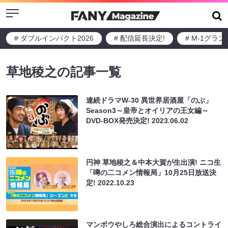
Menu
# ダブルインパクト2026
# 配信延長決定!
# M-1グラ
草地稜之の記事一覧
連続ドラマW-30 異世界居酒屋「のぶ」
Season3～皇帝とオイリアの王女編～
DVD-BOX発売決定!
2023.06.02
円神 草地稜之＆中本大賀が生出演! ニコ生
「噂の二コメン情報局」10月25日放送決
定!
2022.10.23
マンボウやしろ総合演出によるコントライ