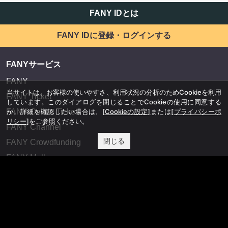
FANY IDとは
FANY IDに登録・ログインする
FANYサービス
FANY
当サイトは、お客様の使いやすさ、利用状況の分析のためCookieを利用
FANY Ticket
しています。このダイアログを閉じることでCookieの使用に同意する
か、詳細を確認したい場合は、
[Cookieの設定]
または
[プライバシーポ
FANY Online Ticket
リシー]
をご参照ください。
FANY Channel
閉じる
FANY Crowdfunding
FANY Mall
FANY Commu
法務・規約
プライバシーポリシー