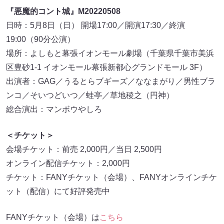
『悪魔的コント城』M20220508
日時：5月8日（日） 開場17:00／開演17:30／終演
19:00（90分公演）
場所：よしもと幕張イオンモール劇場（千葉県千葉市美浜
区豊砂1-1 イオンモール幕張新都心グランドモール 3F）
出演者：GAG／うるとらブギーズ／ななまがり／男性ブラ
ンコ／そいつどいつ／蛙亭／草地稜之（円神）
総合演出：マンボウやしろ
＜チケット＞
会場チケット：前売 2,000円／当日 2,500円
オンライン配信チケット：2,000円
チケット：FANYチケット（会場）、FANYオンラインチケ
ット（配信）にて好評発売中
FANYチケット（会場）は
こちら