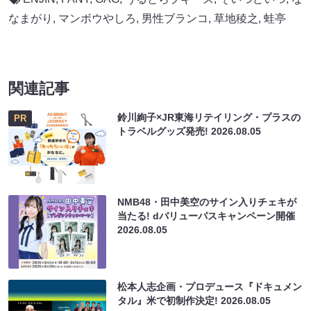
なまがり
,
マンボウやしろ
,
男性ブランコ
,
草地稜之
,
蛙亭
関連記事
鈴川絢子×JR東海リテイリング・プラスの
PR
トラベルグッズ発売!
2026.08.05
NMB48・田中美空のサイン入りチェキが
当たる! dバリューパスキャンペーン開催
2026.08.05
松本人志企画・プロデュース『ドキュメン
タル』米で初制作決定!
2026.08.05