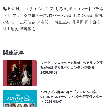
ENJIN
,
ココリコ
,
シソンヌ
,
じろう
,
チョコレートプラネ
ット
,
ブラックマヨネーズ
,
ロバート
,
品川ヒロシ
,
品川庄司
,
小杉竜一
,
庄司智春
,
木村祐一
,
海宝直人
,
瀧澤翼
,
田中直樹
,
秋山竜次
,
草地稜之
関連記事
シークエンスはやとも監修! ペアリング霊
視が体験できる占いコンテンツ登場
2026.08.07
バカリズム脚本! 舞台『ノンレムの窓』
vol.2のFANYチケット1次先行受付スター
ト
2026.08.07