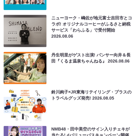
ニューヨーク・嶋佐が地元富士吉田市とコ
ラボ! オリジナルコーヒーがふるさと納税
サービス「わらふる」で受付開始
2026.08.06
丹生明里がゲスト出演! パンサー向井＆長
田『くるま温泉ちゃんねる』
2026.08.06
鈴川絢子×JR東海リテイリング・プラスの
トラベルグッズ発売!
2026.08.05
NMB48・田中美空のサイン入りチェキが
当たる! dバリューパスキャンペーン開催