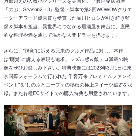
万部超えの人気小説シリーズを実写化。『異世界居酒屋
「のぶ」Season2・3』監督・脚本で第3回WOWOWクリエ
ーターアワード優秀賞を受賞した品川ヒロシが引き続き監
督＆脚本を担当。異世界につながる居酒屋を舞台に、庶民
的な料理や酒を通じて温かな人間ドラマを描きます。
さらに、“視覚”に訴える元来のグルメ作品に対し、本作
は“聴覚”に訴える表現も追求。シズル感＆飯テロ満載の映
像をぜひお楽しみ下さい。特典映像には2023年3月1日に東
京国際フォーラムで行われた“千客万来プレミアムファンイ
ベント”＆“しのぶとエーファの秘密の極上スイーツ編2“を収
録。また各種ECサイトでの購入特典も用意されています。