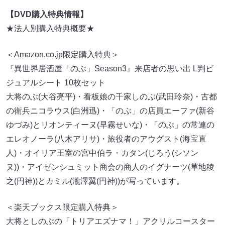
【DVD購入特典情報】
★法人別購入特典概要★
＜Amazon.co.jp限定購入特典＞
『異世界居酒屋「のぶ」Season3』来店者の思い出 L判ビ
ジュアルシート 10枚セット
大将のぶ(大谷亮平)・看板娘の千家しのぶ(武田玲奈)・古都
の衛兵ニコラウス(白洲迅)・「のぶ」の店員エーファ(新谷
ゆづみ)とリオンティーヌ(早霧せいな)・「のぶ」の常連の
エレオノーラ(八木アリサ)・旅役者のアウグスト(海宝直
人)・オイリア王室の宮中伯ラ・カタン(じろう(シソン
ヌ))・アイゼンシュミット商会の商人のイグナーツ(草地稜
之(円神))とカミル(瀧澤翼(円神))が写っています。
＜楽天ブックス限定購入特典＞
大将としのぶの「トリアエズナマ！」アクリルコースター