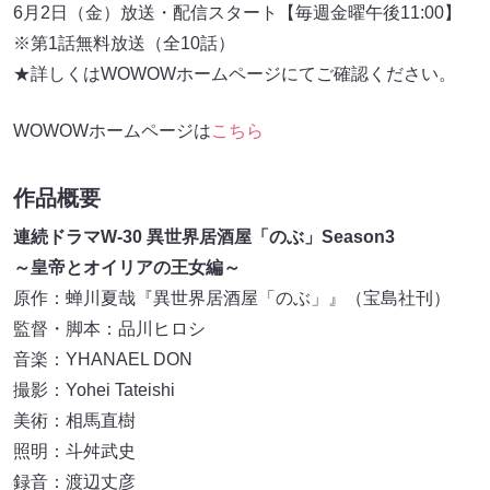
6月2日（金）放送・配信スタート【毎週金曜午後11:00】
※第1話無料放送（全10話）
★詳しくはWOWOWホームページにてご確認ください。
WOWOWホームページは
こちら
作品概要
連続ドラマW-30 異世界居酒屋「のぶ」Season3
～皇帝とオイリアの王女編～
原作：蝉川夏哉『異世界居酒屋「のぶ」』（宝島社刊）
監督・脚本：品川ヒロシ
音楽：YHANAEL DON
撮影：Yohei Tateishi
美術：相馬直樹
照明：斗舛武史
録音：渡辺丈彦