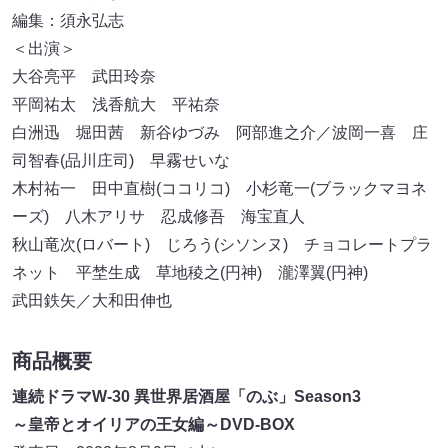
編集：須永弘志
＜出演＞
大谷亮平 武田玲奈
平岡祐太 浅香航大 平祐奈
白洲迅 堀田茜 新谷ゆづみ 阿部進之介／波岡一喜 庄
司智春(品川庄司) 早霧せいな
木村祐一 田中直樹(ココリコ) 小杉竜一(ブラックマヨネ
ーズ) 八木アリサ 忍成修吾 海宝直人
秋山竜次(ロバート) じろう(シソンヌ) チョコレートプラ
ネット 平埜生成 草地稜之(円神) 瀧澤翼(円神)
武田鉄矢／大和田伸也
商品概要
連続ドラマW-30 異世界居酒屋「のぶ」Season3
～皇帝とオイリアの王女編～DVD-BOX