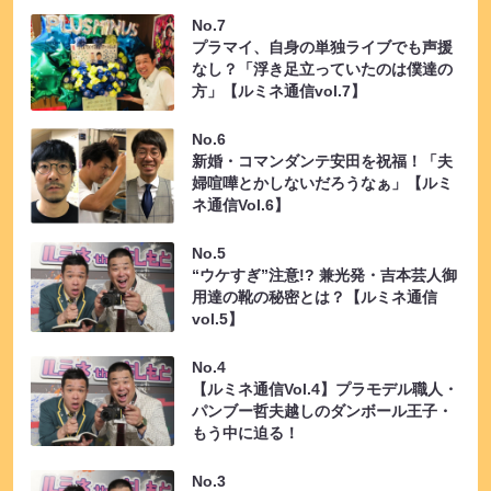
No.7
プラマイ、自身の単独ライブでも声援
なし？「浮き足立っていたのは僕達の
方」【ルミネ通信vol.7】
No.6
新婚・コマンダンテ安田を祝福！「夫
婦喧嘩とかしないだろうなぁ」【ルミ
ネ通信Vol.6】
No.5
“ウケすぎ”注意!? 兼光発・吉本芸人御
用達の靴の秘密とは？【ルミネ通信
vol.5】
No.4
【ルミネ通信Vol.4】プラモデル職人・
パンブー哲夫越しのダンボール王子・
もう中に迫る！
No.3