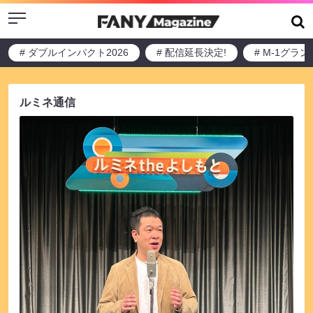
Menu
# ダブルインパクト2026
# 配信延長決定!
# M-1グラ
ルミネ通信