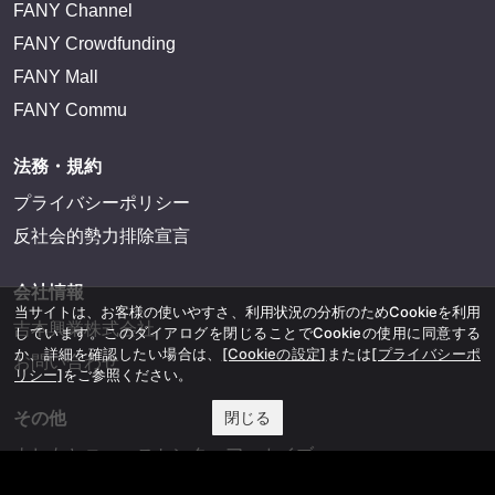
FANY Channel
FANY Crowdfunding
FANY Mall
FANY Commu
法務・規約
プライバシーポリシー
反社会的勢力排除宣言
会社情報
当サイトは、お客様の使いやすさ、利用状況の分析のためCookieを利用
吉本興業株式会社
しています。このダイアログを閉じることでCookieの使用に同意する
か、詳細を確認したい場合は、
[Cookieの設定]
または
[プライバシーポ
お問い合わせ
リシー]
をご参照ください。
閉じる
その他
よしもとニュースセンターアーカイブ