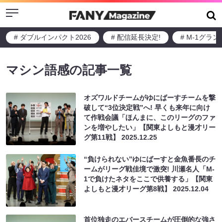
Menu
# ダブルインパクト2026
# 配信延長決定!
# M-1グラ
マシン語感の記事一覧
オズワルドチームがゆにばーすチームを撃
破して“3位決定戦”へ! 早くも来年に向け
て作戦会議「ほんまに、このリーグのファ
ンを増やしたい」【関東よしもと漫才リー
グ第11戦】
2025.12.25
“負けられない”ゆにばーすと金魚番長のチ
ームがリーグ戦佳境で激突! 川瀬名人「M-
1で負けたネタをここで供養する」【関東
よしもと漫才リーグ第8戦】
2025.12.04
首位独走のエバースチームが圧倒的な強さ