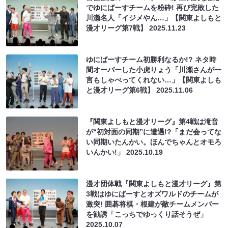
でゆにばーすチームを粉砕! 再び完敗した
川瀬名人「イジメやん…」【関東よしもと
漫才リーグ第7戦】
2025.11.23
ゆにばーすチーム初勝利なるか!? ネタ時
間オーバーした小虎りょう「川瀬さんが一
言もしゃべってくれない…」【関東よしも
と漫才リーグ第6戦】
2025.11.06
『関東よしもと漫才リーグ』第4戦は滝音
が“初対面の同期”に遭遇!?「まだ会ってな
い同期いたんかい。ほんでちゃんとオモろ
いんかい!」
2025.10.19
漫才団体戦『関東よしもと漫才リーグ』第
3戦はゆにばーすとオズワルドのチームが
激突! 囲碁将棋・根建が敵チームメンバー
を勧誘「こっちでゆっくり話そうぜ」
2025.10.07