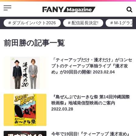
Menu
# ダブルインパクト2026
# 配信延長決定!
# M-1グラ
前田勝の記事一覧
「ティーアップだけ・漫才だけ」がコンセ
プトのティーアップ単独ライブ『漫才攻
め』が20回目の開催!
2023.02.04
『島ぜんぶでおーきな祭 第14回沖縄国際
映画祭』地域発信型映画のご案内
2022.03.28
今年で19回目!『ティーアップ 漫才攻め』