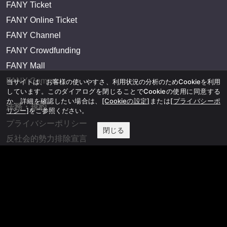
FANY Ticket
FANY Online Ticket
FANY Channel
FANY Crowdfunding
FANY Mall
FANY Commu
当サイトは、お客様の使いやすさ、利用状況の分析のためCookieを利用
しています。このダイアログを閉じることでCookieの使用に同意する
か、詳細を確認したい場合は、
[Cookieの設定]
または
[プライバシーポ
法務・規約
リシー]
をご参照ください。
プライバシーポリシー
閉じる
反社会的勢力排除宣言
会社情報
吉本興業株式会社
お問い合わせ
その他