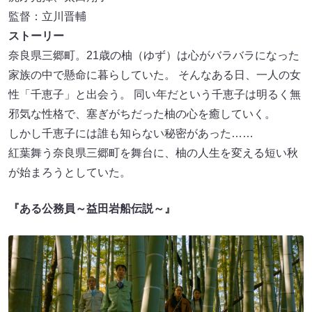
監督：立川晋輔
ストーリー
奈良県三郷町。21歳の柚（ゆず）は心がバラバラになった
家族の中で懸命に暮らしていた。 そんなある日、一人の女
性「千恵子」と出会う。 同い年だという千恵子は明るく無
邪気な性格で、塞ぎがちだった柚の心を癒していく。
しかし千恵子には誰も知らない秘密があった……
紅葉舞う奈良県三郷町を舞台に、柚の人生を変える短い秋
が始まろうとしていた。
『ある公務員～益田岩船伝説～』