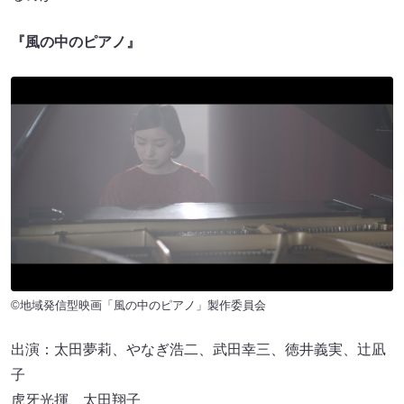
『風の中のピアノ』
©地域発信型映画「風の中のピアノ」製作委員会
出演：太田夢莉、やなぎ浩二、武田幸三、徳井義実、辻凪
子
虎牙光揮、太田翔子