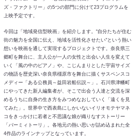
ズ・ファクトリー」の5つの部門に分けて23プログラムを
上映予定です。
今回は「地域発信型映画」を紹介します。“自分たちが住む
街の魅力を全国に伝え、地域を活性化させたい“という熱い
想いを映画を通して実現するプロジェクトです。奈良県三
郷町を舞台に、主人公が一人の女性と出会い人生を変えて
いく「風の中のピアノ」や、こじんまりとした宇宙サイズ
の物語を歴史深い奈良県橿原市を舞台に描くサスペンスコ
メディー「ある公務員～益田岩船伝説～」。石川県津幡町
にやってきた新人編集者が、そこで出会う人達と交流を深
めるうちに自身の生き方をみつめなおしていく「遠くを見
てみた」。世界中で西表島にしかいないイリオモテヤマネ
コをきっかけに若者と不思議な娘が織りなすストーリー
「バーミィトーリ」。各地元の熱い思いが詰め込まれた全
4作品のラインナップとなっています。