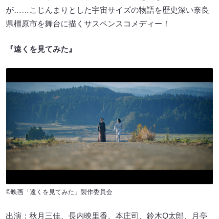
が……こじんまりとした宇宙サイズの物語を歴史深い奈良
県橿原市を舞台に描くサスペンスコメディー！
『遠くを見てみた』
©映画「遠くを見てみた」製作委員会
出演：秋月三佳、長内映里香、本庄司、鈴木Q太郎、月亭