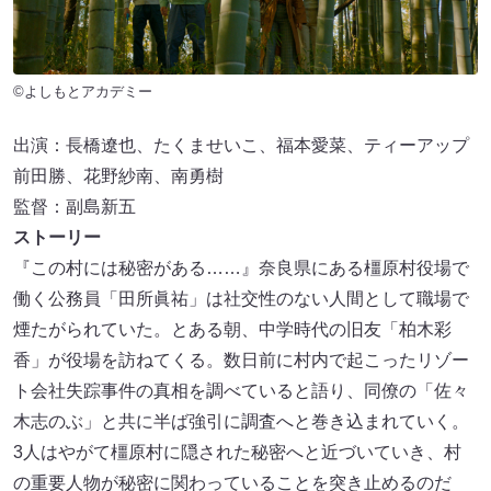
©よしもとアカデミー
出演：長橋遼也、たくませいこ、福本愛菜、ティーアップ
前田勝、花野紗南、南勇樹
監督：副島新五
ストーリー
『この村には秘密がある……』奈良県にある橿原村役場で
働く公務員「田所眞祐」は社交性のない人間として職場で
煙たがられていた。とある朝、中学時代の旧友「柏木彩
香」が役場を訪ねてくる。数日前に村内で起こったリゾー
ト会社失踪事件の真相を調べていると語り、同僚の「佐々
木志のぶ」と共に半ば強引に調査へと巻き込まれていく。
3人はやがて橿原村に隠された秘密へと近づいていき、村
の重要人物が秘密に関わっていることを突き止めるのだ