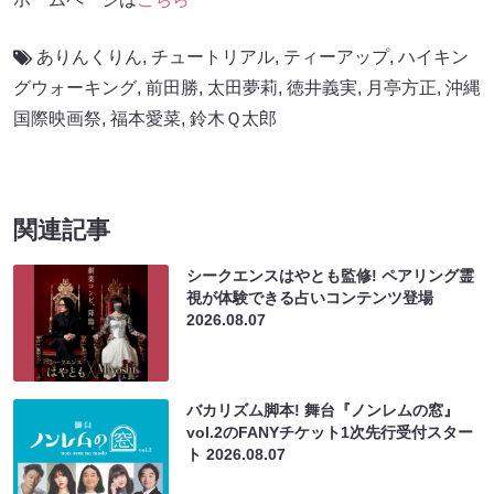
ありんくりん
,
チュートリアル
,
ティーアップ
,
ハイキン
グウォーキング
,
前田勝
,
太田夢莉
,
徳井義実
,
月亭方正
,
沖縄
国際映画祭
,
福本愛菜
,
鈴木Ｑ太郎
関連記事
シークエンスはやとも監修! ペアリング霊
視が体験できる占いコンテンツ登場
2026.08.07
バカリズム脚本! 舞台『ノンレムの窓』
vol.2のFANYチケット1次先行受付スター
ト
2026.08.07