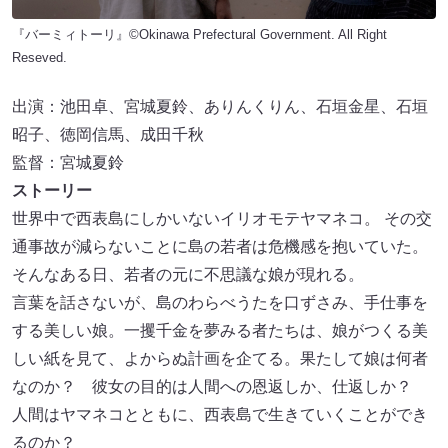
『バーミィトーリ』©Okinawa Prefectural Government. All Right
Reseved.
出演：池田卓、宮城夏鈴、ありんくりん、石垣金星、石垣
昭子、徳岡信馬、成田千秋
監督：宮城夏鈴
ストーリー
世界中で西表島にしかいないイリオモテヤマネコ。 その交
通事故が減らないことに島の若者は危機感を抱いていた。
そんなある日、若者の元に不思議な娘が現れる。
言葉を話さないが、島のわらべうたを口ずさみ、手仕事を
する美しい娘。一攫千金を夢みる者たちは、娘がつくる美
しい紙を見て、よからぬ計画を企てる。果たして娘は何者
なのか？ 彼女の目的は人間への恩返しか、仕返しか？
人間はヤマネコとともに、西表島で生きていくことができ
るのか？