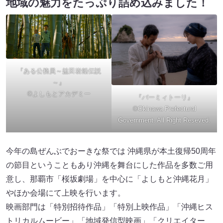
地域の魅力をたっぷり詰め込みました！
『ある公務員～益田岩船伝説
～』
©よしもとアカデミー
『バーミィトーリ』
©Okinawa Prefectural
Government. All Right Reseved.
今年の島ぜんぶでおーきな祭では 沖縄県が本土復帰50周年
の節目ということもあり沖縄を舞台にした作品を多数ご用
意し、那覇市「桜坂劇場」を中心に「よしもと沖縄花月」
やほか会場にて上映を行います。
映画部門は「特別招待作品」「特別上映作品」「沖縄ヒス
トリカルムービー」「地域発信型映画」「クリエイター