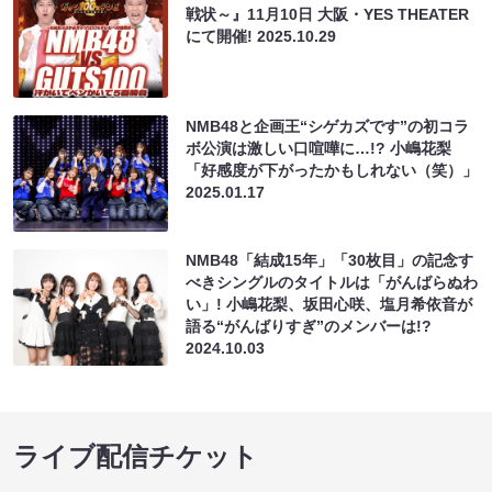
戦状～』11月10日 大阪・YES THEATER
にて開催!
2025.10.29
NMB48と企画王“シゲカズです”の初コラ
ボ公演は激しい口喧嘩に…!? 小嶋花梨
「好感度が下がったかもしれない（笑）」
2025.01.17
NMB48「結成15年」「30枚目」の記念す
べきシングルのタイトルは「がんばらぬわ
い」! 小嶋花梨、坂田心咲、塩月希依音が
語る“がんばりすぎ”のメンバーは!?
2024.10.03
ライブ配信チケット