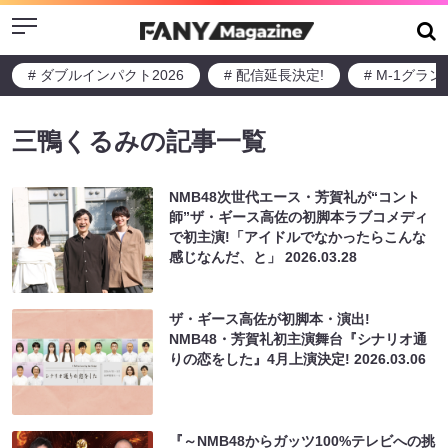
Menu
# ダブルインパクト2026
# 配信延長決定!
# M-1グラ
三鴨くるみの記事一覧
NMB48次世代エース・芳賀礼が“コント
師”ザ・ギース高佐の初脚本ラブコメディ
で初主演!「アイドルでなかったらこんな
感じなんだ、と」
2026.03.28
ザ・ギース高佐が初脚本・演出!
NMB48・芳賀礼初主演舞台『シナリオ通
りの恋をした』4月上演決定!
2026.03.06
『～NMB48からガッツ100%テレビへの挑