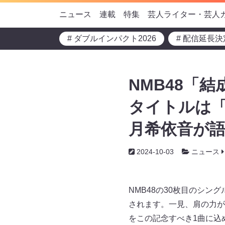
ニュース
連載
特集
芸人ライター・芸人
# ダブルインパクト2026
# 配信延長決
NMB48「
タイトルは「
月希依音が語
2024-10-03
ニュース
NMB48の30枚目のシン
されます。一見、肩の力が
をこの記念すべき1曲に込