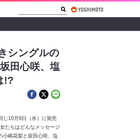
Search Form
Search
べきシングルの
、坂田心咲、塩
!?
同じ10月9日（水）に発売
女たちはどんなメッセージ
の小嶋花梨と坂田心咲、塩