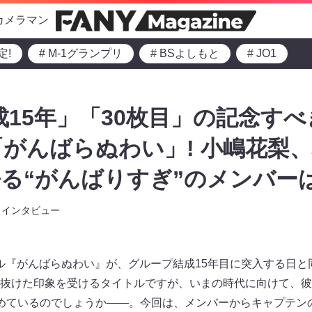
カメラマン
定!
# M-1グランプリ
# BSよしもと
# JO1
結成15年」「30枚目」の記念す
がんばらぬわい」! 小嶋花梨
る“がんばりすぎ”のメンバーは
インタビュー
グル『がんばらぬわい』が、グループ結成15年目に突入する日と
抜けた印象を受けるタイトルですが、いまの時代に向けて、彼
めているのでしょうか――。今回は、メンバーからキャプテン