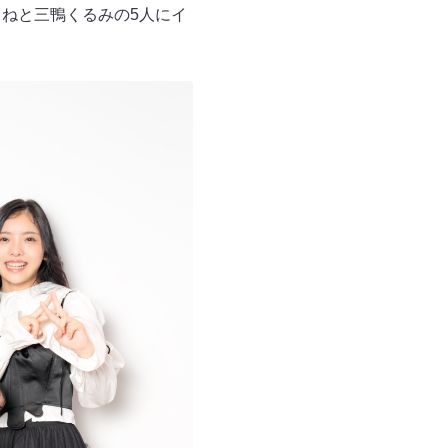
ねと三鴨くるみの5人にイ