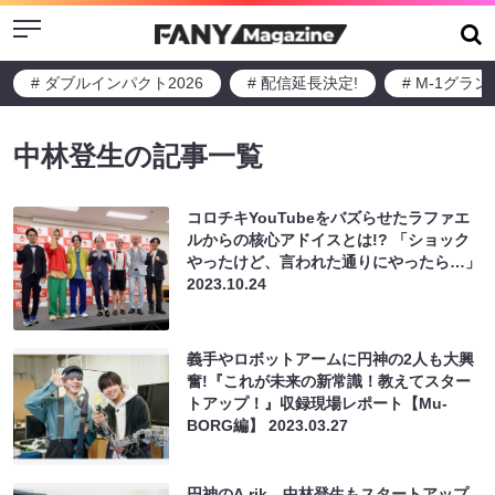
Menu
# ダブルインパクト2026
# 配信延長決定!
# M-1グラ
中林登生の記事一覧
コロチキYouTubeをバズらせたラファエ
ルからの核心アドイスとは!? 「ショック
やったけど、言われた通りにやったら…」
2023.10.24
義手やロボットアームに円神の2人も大興
奮!『これが未来の新常識！教えてスター
トアップ！』収録現場レポート【Mu-
BORG編】
2023.03.27
円神のA.rik、中林登生もスタートアップ