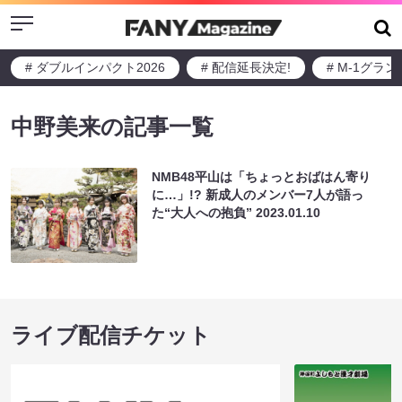
Menu
# ダブルインパクト2026
# 配信延長決定!
# M-1グラ
中野美来の記事一覧
NMB48平山は「ちょっとおばはん寄り
に…」!? 新成人のメンバー7人が語っ
た“大人への抱負”
2023.01.10
ライブ配信チケット