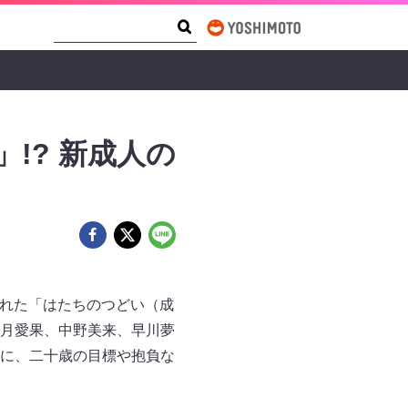
Search Form
Search
!? 新成人の
かれた「はたちのつどい（成
月愛果、中野美来、早川夢
に、二十歳の目標や抱負な