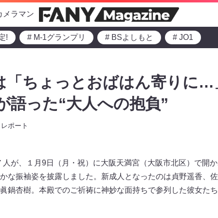
カメラマン
定!
# M-1グランプリ
# BSよしもと
# JO1
山は「ちょっとおばはん寄りに…」
が語った“大人への抱負”
レポート
ー７人が、１⽉9⽇（⽉・祝）に大阪天満宮（大阪市北区）で開
かな振袖姿を披露しました。新成人となったのは貞野遥香、佐
眞鍋杏樹。本殿でのご祈祷に神妙な面持ちで参列した彼女たち