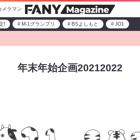
カメラマン
定!
# M-1グランプリ
# BSよしもと
# JO1
年末年始企画20212022