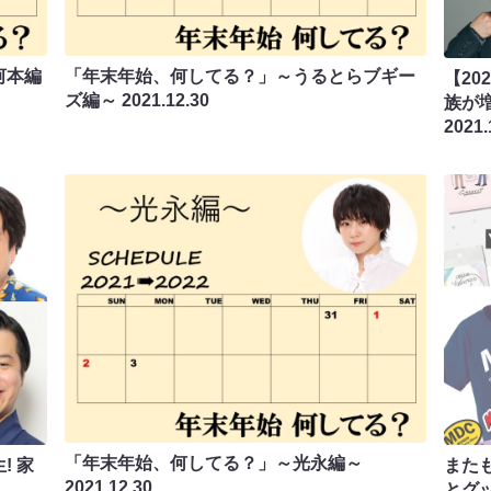
河本編
「年末年始、何してる？」～うるとらブギー
【20
ズ編～
2021.12.30
族が
2021.
「年末年始、何してる？」～光永編～
! 家
またも
2021.12.30
とグ