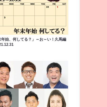
末年始、何してる？」～お～い！久馬編
21.12.31