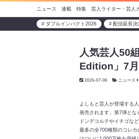
ニュース
連載
特集
芸人ライター・芸人
# ダブルインパクト2026
# 配信延長決
人気芸人50組
Edition」
2026-07-06
ニュース
よしもと芸人が登場する人気コ
発売されます。第7弾とな
ドンデコルテやイチゴなど
最多の全700種類のコレ
はついに1,000万枚を突