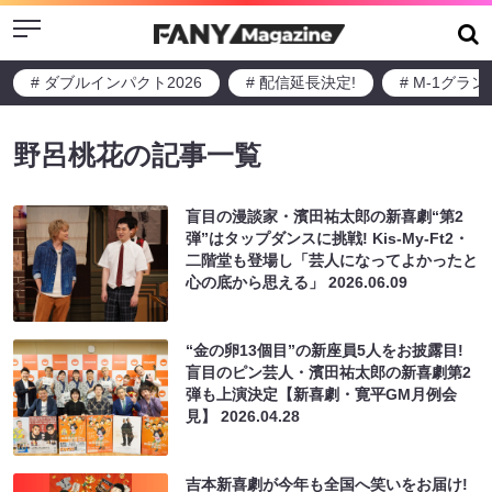
Menu
# ダブルインパクト2026
# 配信延長決定!
# M-1グラ
野呂桃花の記事一覧
盲目の漫談家・濱田祐太郎の新喜劇“第2
弾”はタップダンスに挑戦! Kis-My-Ft2・
二階堂も登場し「芸人になってよかったと
心の底から思える」
2026.06.09
“金の卵13個目”の新座員5人をお披露目!
盲目のピン芸人・濱田祐太郎の新喜劇第2
弾も上演決定【新喜劇・寛平GM月例会
見】
2026.04.28
吉本新喜劇が今年も全国へ笑いをお届け!