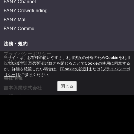
FANY Channel
FANY Crowdfunding
FANY Mall
FANY Commu
法務・規約
プライバシーポリシー
当サイトは、お客様の使いやすさ、利用状況の分析のためCookieを利用
反社会的勢力排除宣言
しています。このダイアログを閉じることでCookieの使用に同意する
か、詳細を確認したい場合は、
[Cookieの設定]
または
[プライバシーポ
リシー]
をご参照ください。
会社情報
閉じる
吉本興業株式会社
お問い合わせ
その他
よしもとニュースセンターアーカイブ