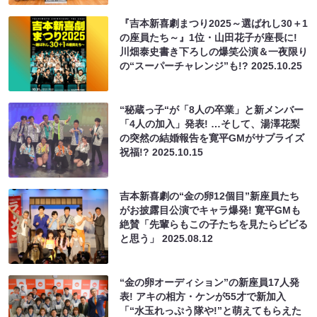
『吉本新喜劇まつり2025～選ばれし30＋1
の座員たち～』1位・山田花子が座長に!
川畑泰史書き下ろしの爆笑公演＆一夜限り
の“スーパーチャレンジ”も!?
2025.10.25
“秘蔵っ子“が「8人の卒業」と新メンバー
「4人の加入」発表! …そして、湯澤花梨
の突然の結婚報告を寛平GMがサプライズ
祝福!?
2025.10.15
吉本新喜劇の“金の卵12個目”新座員たち
がお披露目公演でキャラ爆発! 寛平GMも
絶賛「先輩らもこの子たちを見たらビビる
と思う」
2025.08.12
“金の卵オーディション”の新座員17人発
表! アキの相方・ケンが55才で新加入
「“水玉れっぷう隊や!”と萌えてもらえた