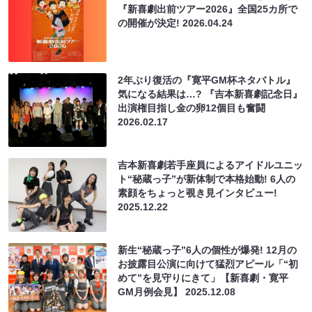
『新喜劇出前ツアー2026』全国25カ所で
の開催が決定!
2026.04.24
2年ぶり復活の『寛平GM杯ネタバトル』
気になる結果は…? 『吉本新喜劇記念日』
出演権目指し金の卵12個目も奮闘
2026.02.17
吉本新喜劇若手座員によるアイドルユニッ
ト“秘蔵っ子”が新体制で本格始動! 6人の
素顔をちょっと覗き見インタビュー!
2025.12.22
新生“秘蔵っ子”6人の個性が爆発! 12月の
お披露目公演に向けて猛烈アピール「“初
めて”を見守りにきて」【新喜劇・寛平
GM月例会見】
2025.12.08