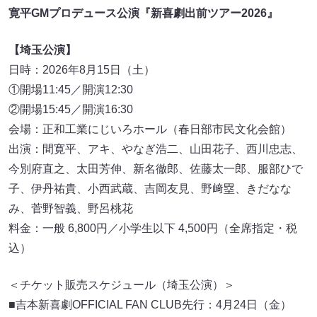
寛平GMプロデュース公演『新喜劇出前ツアー2026』
【埼玉公演】
日時：2026年8月15日（土）
①開場11:45／開演12:30
②開場15:45／開演16:30
会場：正和工業にじいろホール（春日部市民文化会館）
出演：間寛平、アキ、やなぎ浩二、山田花子、西川忠志、
今別府直之、太田芳伸、新名徹郎、佐藤太一郎、服部ひで
子、伊丹祐貴、小西武蔵、吉岡友見、野﨑塁、きだなな
み、菅野智義、野呂桃花
料金：一般 6,800円／小学生以下 4,500円（全席指定・税
込）
＜チケット販売スケジュール（埼玉公演）＞
■吉本新喜劇OFFICIAL FAN CLUB先行：4月24日（金）