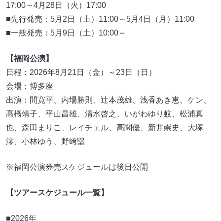
17:00～4月28日（火）17:00
■先行発売：5月2日（土）11:00～5月4日（月）11:00
■一般発売：5月9日（土）10:00～
【福岡公演】
日程：2026年8月21日（金）～23日（日）
会場：博多座
出演：間寛平、内場勝則、辻本茂雄、浅香あき恵、ケン、
髙橋靖子、平山昌雄、清水啓之、いがわゆり蚊、松浦真
也、森田まりこ、レイチェル、高関優、新井崇史、大塚
澪、小林ゆう、野﨑塁
※福岡公演券売スケジュールは後日公開
【ツアースケジュール一覧】
■2026年