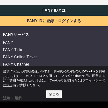
FANY IDとは
FANY IDに登録・ログインする
FANYサービス
FANY
FANY Ticket
FANY Online Ticket
FANY Channel
当サイトは、お客様の使いやすさ、利用状況の分析のためCookieを利用
FANY Crowdfunding
しています。このダイアログを閉じることでCookieの使用に同意する
FANY Mall
か、詳細を確認したい場合は、
[Cookieの設定]
または
[プライバシーポ
リシー]
をご参照ください。
FANY Commu
閉じる
法務・規約
プライバシーポリシー