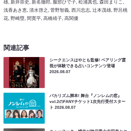
雄
,
新井崇史
,
新名徹郎
,
服部ひで子
,
松浦真也
,
森田まりこ
,
浅香あき恵
,
清水啓之
,
菅野智義
,
西川忠志
,
辻本茂雄
,
野呂桃
花
,
野崎塁
,
間寛平
,
高橋靖子
,
高関優
関連記事
シークエンスはやとも監修! ペアリング霊
視が体験できる占いコンテンツ登場
2026.08.07
バカリズム脚本! 舞台『ノンレムの窓』
vol.2のFANYチケット1次先行受付スター
ト
2026.08.07