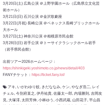
3月20日(土) 広島公演 ＠上野学園ホール（広島県立文化芸
術ホール）
3月21日(日) 石川公演 ＠金沢歌劇座
3月22日(月祝) 長崎公演 ＠ベネックス長崎ブリックホール
大ホール
3月27日(土) 神奈川公演 ＠相模原市民会館
3月28日(日) 岩手公演 ＠トーサイクラシックホール岩手
（岩手県民会館）
出前ツアー2026ホームページ：
https://shinkigeki.yoshimoto.co.jp/news/detail/403
FANYチケット：
https://ticket.fany.lol/
アキ
,
いがわゆり蚊
,
きだななみ
,
ケン
,
やなぎ浩二
,
レイ
チェル
,
今別府直之
,
伊丹祐貴
,
佐藤太一郎
,
内場勝則
,
吉岡友
見
,
大塚澪
,
太田芳伸
,
小林ゆう
,
小西武蔵
,
山田花子
,
平山昌