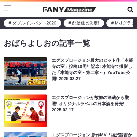
Menu
# ダブルインパクト2026
# 配信延長決定!
# M-1グラ
おばらよしおの記事一覧
エグスプロージョン最大のヒット作「本能
寺の変」投稿10周年記念! 本能寺で撮影し
た『本能寺の変～第二章～』YouTube公
開!
2025.03.27
エグスプロージョンが故郷の酒蔵から厳
選! オリジナルラベルの日本酒を発売!
2025.02.17
エグスプロージョン 新作MV『福沢諭吉か