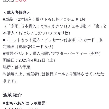
＜購入者特典＞
■単品 ・2本購入：撮り下ろし各ソロチェキ 1枚
（「永雨」2本購入：まちゃあきソロチェキ 1枚 ／ 「良」2
本購入：おばらよしおソロチェキ 1枚）
■ユニットセット購入：メッセージ付きポストカード、限
定動画（視聴QRコード入り）
■抽選イベント：購入者限定アフターパーティー（有料）
開催日：2025年4月12日（土）
場所：都内予定
※抽選の上、当選者には後日メールより連絡させていただ
きます。
酒蔵 紹介
■まちゃあき コラボ蔵元