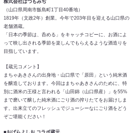
株式会社はつもみぢ
（山口県周南市飯島町1丁目40番地）
1819年（文政2年）創業。今年で203年目を迎える山口県の
老舗酒蔵。
「日本の季節は、呑める」をキャッチコピーに、お酒によ
って映し出される季節を楽しんでもらえるような酒造りを
目指しています。
【蔵元コメント】
まちゃあきさんの出身地・山口県で「原田」という純米酒
を醸造しております。今回はまちゃあきさんのために、特
別に酒米の王様と言われる「山田錦（山口県産）」を55%
まで磨いて醸した純米酒にごり酒の搾りたてをお届けしま
す。出来立てのフレッシュでジューシーなにごり酒をどう
ぞご堪能ください！
■おばらよしお コラボ蔵元