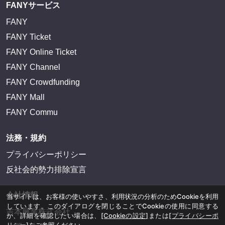
FANYサービス
FANY
FANY Ticket
FANY Online Ticket
FANY Channel
FANY Crowdfunding
FANY Mall
FANY Commu
法務・規約
プライバシーポリシー
反社会的勢力排除宣言
会社情報
当サイトは、お客様の使いやすさ、利用状況の分析のためCookieを利用
しています。このダイアログを閉じることでCookieの使用に同意する
吉本興業株式会社
か、詳細を確認したい場合は、
[Cookieの設定]
または
[プライバシーポ
リシー]
をご参照ください。