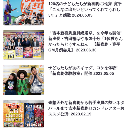
120名の子どもたちが新喜劇に出演! 寛平
「こんなに出たいといってくれてうれし
い! 」と感激
2024.05.03
「吉本新喜劇座員総選挙」を今年も開催!
新座長・吉田裕はやる気十分「1位獲らん
かったらどうすんねん」【新喜劇・寛平
GM月例会見】
2023.06.30
子どもたちがあのギャグ、コケを体験!
『新喜劇体験教室』開催
2023.05.05
奇想天外な新喜劇から若手座員の熱いネタ
バトルまで吉本新喜劇セカンドシアターお
ススメ公演!
2023.02.19