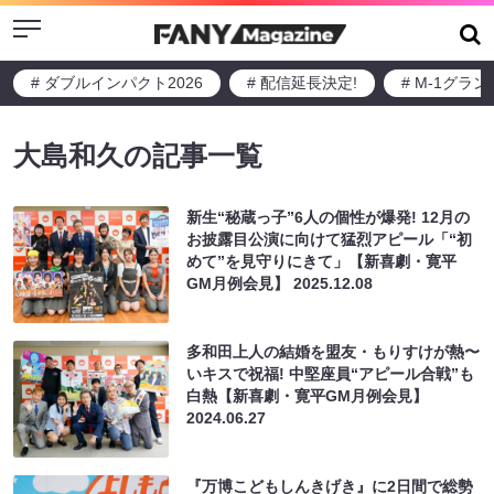
Menu
# ダブルインパクト2026
# 配信延長決定!
# M-1グラ
大島和久の記事一覧
新生“秘蔵っ子”6人の個性が爆発! 12月の
お披露目公演に向けて猛烈アピール「“初
めて”を見守りにきて」【新喜劇・寛平
GM月例会見】
2025.12.08
多和田上人の結婚を盟友・もりすけが熱〜
いキスで祝福! 中堅座員“アピール合戦”も
白熱【新喜劇・寛平GM月例会見】
2024.06.27
『万博こどもしんきげき』に2日間で総勢