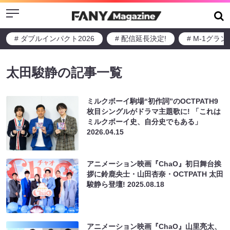
Menu
# ダブルインパクト2026
# 配信延長決定!
# M-1グラ
太田駿静の記事一覧
ミルクボーイ駒場“初作詞”のOCTPATH9
枚目シングルがドラマ主題歌に! 「これは
ミルクボーイ史、自分史でもある」
2026.04.15
アニメーション映画『ChaO』初日舞台挨
拶に鈴鹿央士・山田杏奈・OCTPATH 太田
駿静ら登壇!
2025.08.18
アニメーション映画『ChaO』山里亮太、