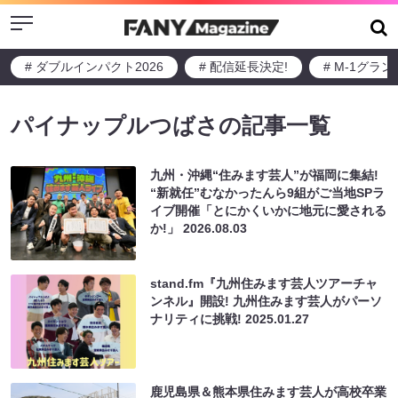
Menu
# ダブルインパクト2026
# 配信延長決定!
# M-1グラ
パイナップルつばさの記事一覧
九州・沖縄“住みます芸人”が福岡に集結!
“新就任”むなかったんら9組がご当地SPラ
イブ開催「とにかくいかに地元に愛される
か!」
2026.08.03
stand.fm『九州住みます芸人ツアーチャ
ンネル』開設! 九州住みます芸人がパーソ
ナリティに挑戦!
2025.01.27
鹿児島県＆熊本県住みます芸人が高校卒業