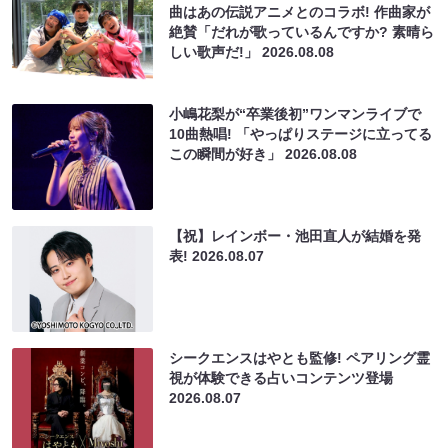
曲はあの伝説アニメとのコラボ! 作曲家が
絶賛「だれが歌っているんですか? 素晴ら
しい歌声だ!」
2026.08.08
小嶋花梨が“卒業後初”ワンマンライブで
10曲熱唱! 「やっぱりステージに立ってる
この瞬間が好き」
2026.08.08
【祝】レインボー・池田直人が結婚を発
表!
2026.08.07
シークエンスはやとも監修! ペアリング霊
視が体験できる占いコンテンツ登場
2026.08.07