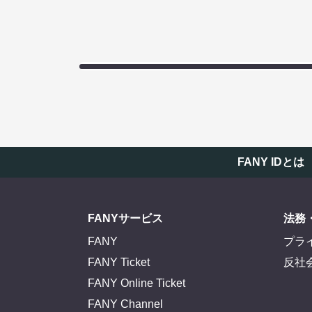
FANY IDとは
FANYサービス
法務
FANY
プラ
FANY Ticket
反社
FANY Online Ticket
FANY Channel