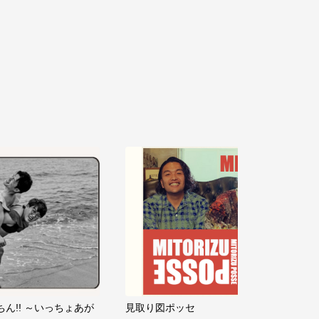
ちん!! ～いっちょあが
見取り図ポッセ