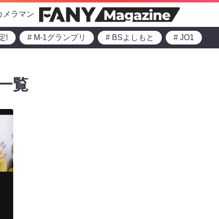
カメラマン
定!
# M-1グランプリ
# BSよしもと
# JO1
一覧