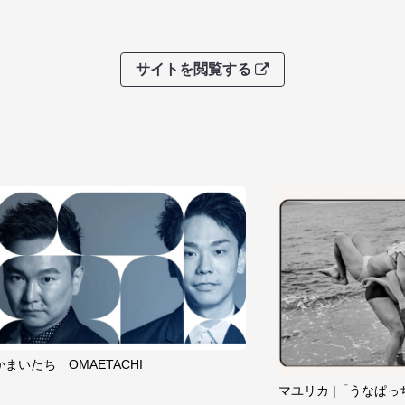
サイトを閲覧する
かまいたち OMAETACHI
マユリカ |「うなぱっ