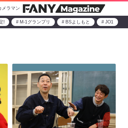
カメラマン
定!
# M-1グランプリ
# BSよしもと
# JO1