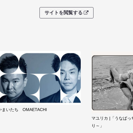
サイトを閲覧する
かまいたち OMAETACHI
マユリカ |「うなぱっ
り～」