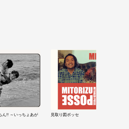
ちん!! ～いっちょあが
見取り図ポッセ