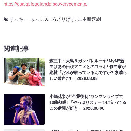
https://osaka.legolanddiscoverycenter.jp/
すっちー
,
まっこん
,
ろどりげす
,
吉本新喜劇
関連記事
森三中・大島＆ガンバレルーヤ“MyM”新
曲はあの伝説アニメとのコラボ! 作曲家が
絶賛「だれが歌っているんですか? 素晴ら
しい歌声だ!」
2026.08.08
小嶋花梨が“卒業後初”ワンマンライブで
10曲熱唱! 「やっぱりステージに立ってる
この瞬間が好き」
2026.08.08