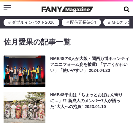
Menu
# ダブルインパクト2026
# 配信延長決定!
# M-1グラ
佐月愛果の記事一覧
NMB48の3人が大阪・関西万博ボランティ
アユニフォーム姿を披露! 「すごくかわい
い」「使いやすい」
2024.04.23
NMB48平山は「ちょっとおばはん寄り
に…」!? 新成人のメンバー7人が語っ
た“大人への抱負”
2023.01.10