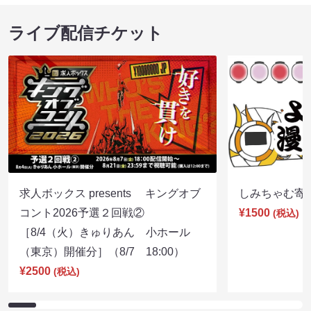
ライブ配信チケット
求人ボックス presents キングオブ
しみちゃむ寄席（
コント2026予選２回戦②
¥1500
(税込)
［8/4（火）きゅりあん 小ホール
（東京）開催分］（8/7 18:00）
¥2500
(税込)