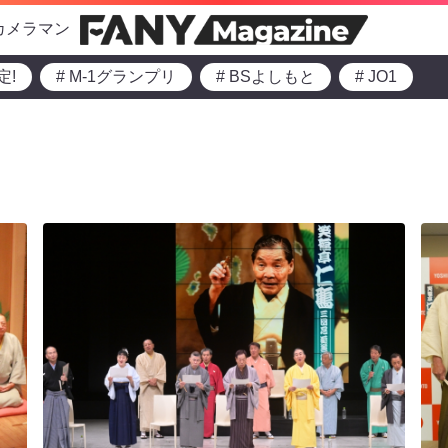
カメラマン
定!
# M-1グランプリ
# BSよしもと
# JO1