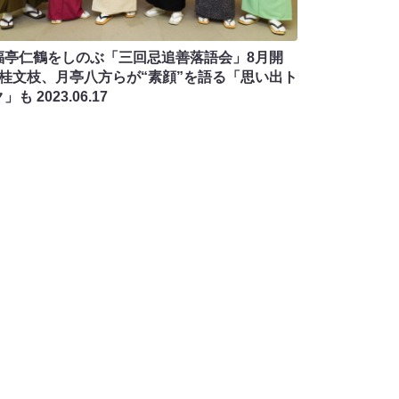
福亭仁鶴をしのぶ「三回忌追善落語会」8月開
! 桂文枝、月亭八方らが“素顔”を語る「思い出ト
ク」も
2023.06.17