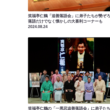
笑福亭仁鶴「追善落語会」に弟子たちが勢ぞろ
落語だけでなく懐かしの大喜利コーナーも
2024.08.24
笑福亭仁鶴の「一周忌追善落語会」に弟子た