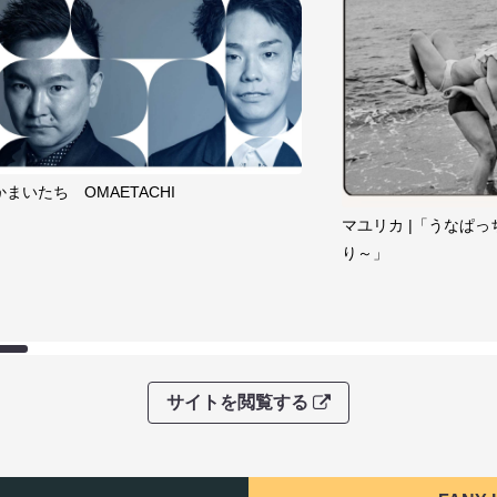
かまいたち OMAETACHI
マユリカ |「うなぱっ
り～」
サイトを閲覧する