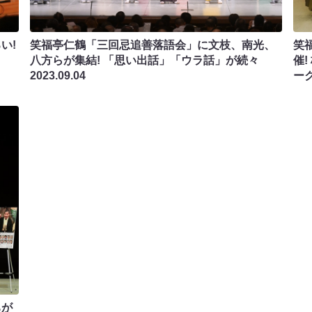
い!
笑福亭仁鶴「三回忌追善落語会」に文枝、南光、
笑
八方らが集結! 「思い出話」「ウラ話」が続々
催
2023.09.04
ー
ちが