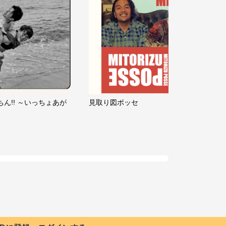
ちん!! ～いっちょあが
見取り図ポッセ