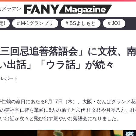
カメラマン
定!
# M-1グランプリ
# BSよしもと
# JO1
三回忌追善落語会」に文枝、
思い出話」「ウラ話」が続々
レポート
福亭仁鶴の命日にあたる8月17日（木）、大阪・なんばグランド
の笑福亭仁智を筆頭に6人の弟子と六代 桂文枝や月亭八方、
い出話が次々と飛び出す賑やかな落語会になりました。