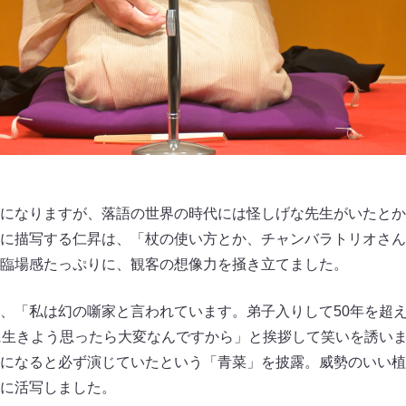
になりますが、落語の世界の時代には怪しげな先生がいたとか
に描写する仁昇は、「杖の使い方とか、チャンバラトリオさん
臨場感たっぷりに、観客の想像力を掻き立てました。
、「私は幻の噺家と言われています。弟子入りして50年を超
に生きよう思ったら大変なんですから」と挨拶して笑いを誘い
になると必ず演じていたという「青菜」を披露。威勢のいい植
に活写しました。