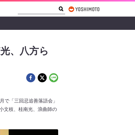
Search Form
Search
南光、八方ら
花月で「三回忌追善落語会」
桂小文枝、桂南光、浪曲師の